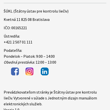
ŠÚKL (Štátny ústav pre kontrolu liečiv)
Kvetná 11 825 08 Bratislava
IČO: 00165221
Ústredňa:
+421 2 507 01 111
Podateľňa:
Pondelok – Piatok: 9:00 – 14:00
Obedná prestávka:
12:00 – 13:00
Prevádzkovateľom stránky je Štátny ústav pre kontrolu
Items
liečiv. Vytvorené v súlade s Jednotným dizajn manuálom
elektronických služieb.
Verzia 1.0