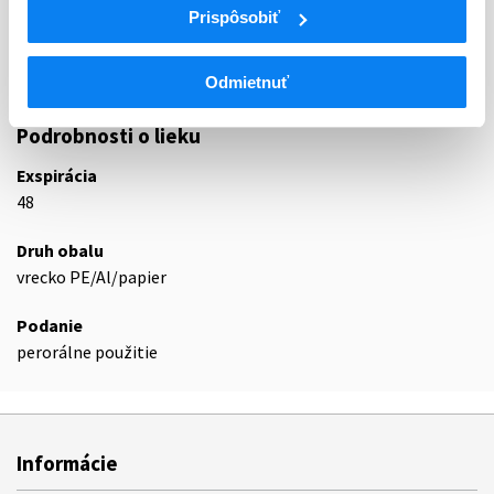
R05C
Prispôsobiť
antitusikami
R05CB
Mukolytiká
R05CB01
Acetylcysteín
Odmietnuť
Podrobnosti o lieku
Exspirácia
48
Druh obalu
vrecko PE/Al/papier
Podanie
perorálne použitie
Informácie