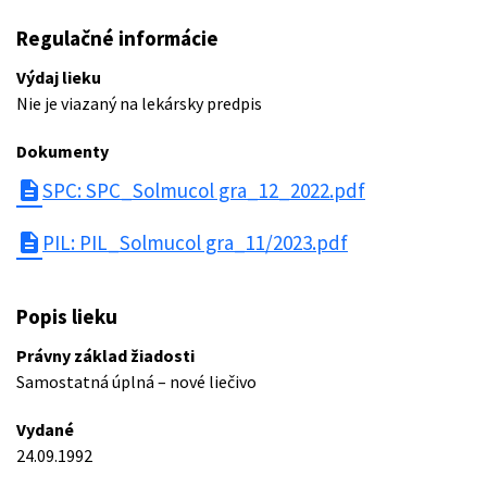
Regulačné informácie
Výdaj lieku
Nie je viazaný na lekársky predpis
Dokumenty
description
SPC: SPC_Solmucol gra_12_2022.pdf
description
PIL: PIL_Solmucol gra_11/2023.pdf
Popis lieku
Právny základ žiadosti
Samostatná úplná – nové liečivo
Vydané
24.09.1992