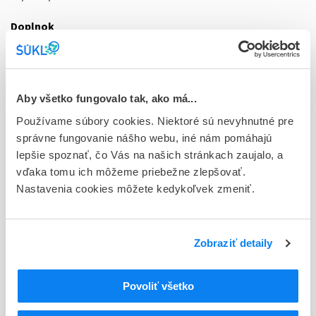
Doplnok
gra 20x1,5 g (vre.PE/Al/papier)
Stav
D - Registrácia bez obmedzenia platnosti
Aby všetko fungovalo tak, ako má...
Používame súbory cookies. Niektoré sú nevyhnutné pre
Typ registračnej procedúry
správne fungovanie nášho webu, iné nám pomáhajú
Národná
lepšie spoznať, čo Vás na našich stránkach zaujalo, a
Držiteľ, krajina
vďaka tomu ich môžeme priebežne zlepšovať.
IBSA Slovakia s.r.o., Slovensko
Nastavenia cookies môžete kedykoľvek zmeniť.
Indikačná skupina
52 - EXPECTORANTIA, MUCOLYTICA
Zobraziť detaily
ATC
R
Respiračný systém
Povoliť všetko
R05
Antitusiká a lieky proti nachladnutiu
Expektoranciá s výnimkou kombinácií s