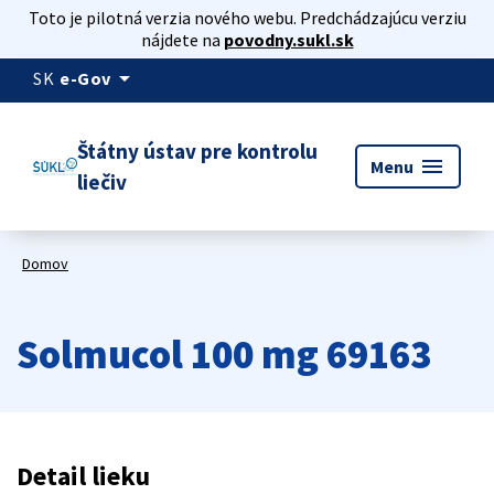
Toto je pilotná verzia nového webu. Predchádzajúcu verziu
nájdete na
povodny.sukl.sk
arrow_drop_down
SK
e-Gov
Štátny ústav pre kontrolu
menu
Menu
liečiv
Domov
Solmucol 100 mg 69163
Detail lieku