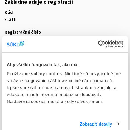
Základné údaje o registrácii
Kód
9131E
Registračné číslo
52/0063/25-S
Doplnok
sir 1x200 ml/1650 mg (fľ.skl.hnedá + odm.lyžička)
Aby všetko fungovalo tak, ako má...
Stav
Používame súbory cookies. Niektoré sú nevyhnutné pre
R - Aktuálna registrácia
správne fungovanie nášho webu, iné nám pomáhajú
lepšie spoznať, čo Vás na našich stránkach zaujalo, a
Typ registračnej procedúry
vďaka tomu ich môžeme priebežne zlepšovať.
Decentralizovaná
Nastavenia cookies môžete kedykoľvek zmeniť.
Držiteľ, krajina
Reckitt Benckiser (Czech Republic), spol. s r.o. , Česká
Zobraziť detaily
republika