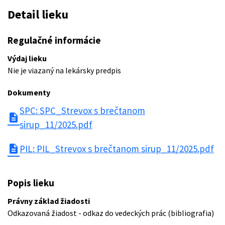
Detail lieku
Regulačné informácie
Výdaj lieku
Nie je viazaný na lekársky predpis
Dokumenty
SPC: SPC_Strevox s brečtanom
description
sirup_11/2025.pdf
description
PIL: PIL_Strevox s brečtanom sirup_11/2025.pdf
Popis lieku
Právny základ žiadosti
Odkazovaná žiadost - odkaz do vedeckých prác (bibliografia)