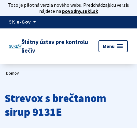
Toto je pilotná verzia nového webu. Predchádzajúcu verziu
nájdete na
povodny.sukl.sk
arrow_drop_down
SK
e-Gov
Štátny ústav pre kontrolu
menu
Menu
liečiv
Domov
Strevox s brečtanom
sirup 9131E