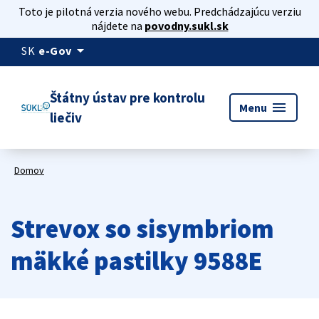
Toto je pilotná verzia nového webu. Predchádzajúcu verziu
nájdete na
povodny.sukl.sk
arrow_drop_down
SK
e-Gov
Štátny ústav pre kontrolu
menu
Menu
liečiv
Domov
Strevox so sisymbriom
mäkké pastilky 9588E