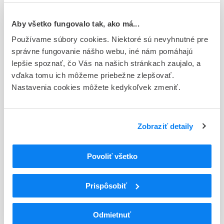
Doplnok
pas orm 36x10 mg (blis. Al/PVC/PE/PVDC)
Aby všetko fungovalo tak, ako má...
Stav
Používame súbory cookies. Niektoré sú nevyhnutné pre
R - Aktuálna registrácia
správne fungovanie nášho webu, iné nám pomáhajú
lepšie spoznať, čo Vás na našich stránkach zaujalo, a
Typ registračnej procedúry
vďaka tomu ich môžeme priebežne zlepšovať.
Decentralizovaná
Nastavenia cookies môžete kedykoľvek zmeniť.
Držiteľ, krajina
Reckitt Benckiser (Czech Republic), spol. s r.o. , Česká
Zobraziť detaily
republika
Indikačná skupina
Povoliť všetko
92 - TRADIČNÉ RASTLINNÉ LIEKY
Prispôsobiť
Podrobnosti o lieku
Exspirácia
Odmietnuť
36