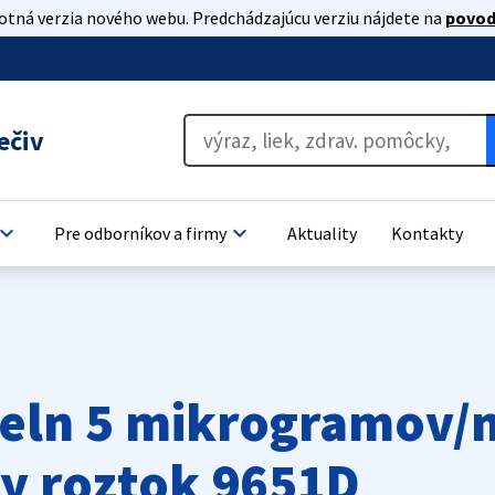
lotná verzia nového webu. Predchádzajúcu verziu nájdete na
povod
ečiv
oard_arrow_down
keyboard_arrow_down
Pre odborníkov a firmy
Aktuality
Kontakty
meln 5 mikrogramov/
ny roztok 9651D