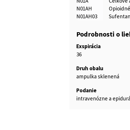
N01A
Celkové 
N01AH
Opioidné
N01AH03
Sufentan
Podrobnosti o li
Exspirácia
36
Druh obalu
ampulka sklenená
Podanie
intravenózne a epidurá