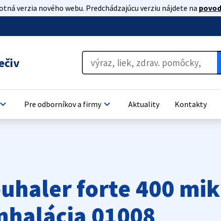
lotná verzia nového webu. Predchádzajúcu verziu nájdete na
povod
ečiv
oard_arrow_down
keyboard_arrow_down
Pre odborníkov a firmy
Aktuality
Kontakty
uhaler forte 400 mi
nhalácia 01008