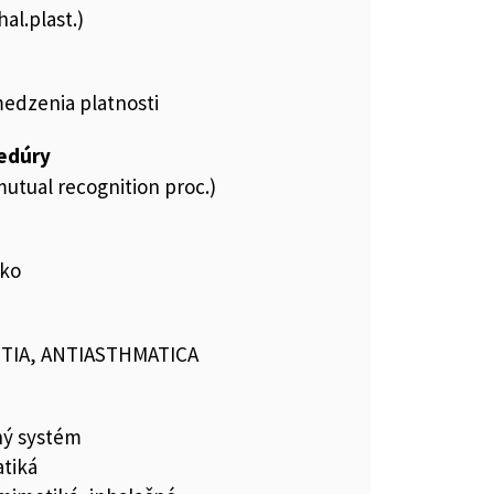
al.plast.)
medzenia platnosti
cedúry
utual recognition proc.)
sko
TIA, ANTIASTHMATICA
ný systém
tiká