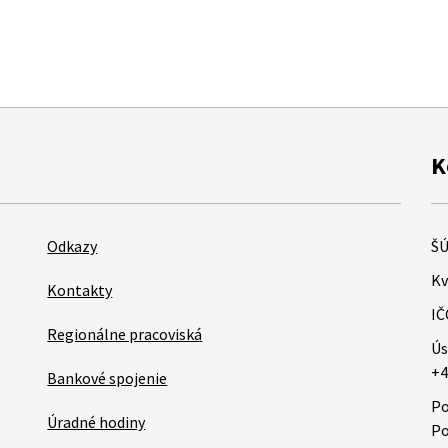
K
Odkazy
ŠÚ
Kv
Kontakty
IČ
Regionálne pracoviská
Ús
+4
Bankové spojenie
Po
Úradné hodiny
Po