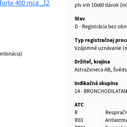
 forte 400 mcg_12
plv inh 10x60 dávok (inh
Stav
D - Registrácia bez ob
Typ registračnej pro
Vzájomné uznávanie (m
ombinácia)
Držiteľ, krajina
AstraZeneca AB, Švéd
Indikačná skupina
14 - BRONCHODILATAN
ATC
R
Respirač
R03
Antiastma