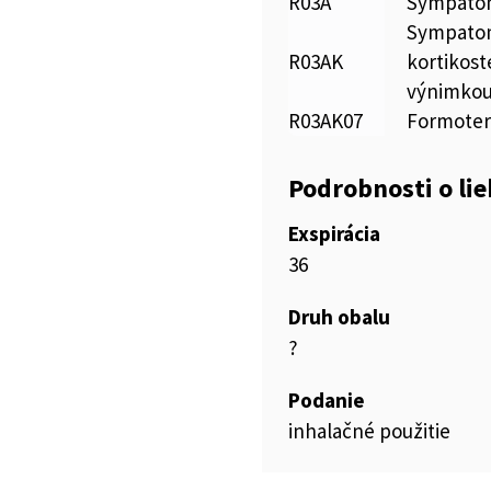
R03A
Sympatom
Sympatom
R03AK
kortikost
výnimkou
R03AK07
Formoter
Podrobnosti o li
Exspirácia
36
Druh obalu
?
Podanie
inhalačné použitie