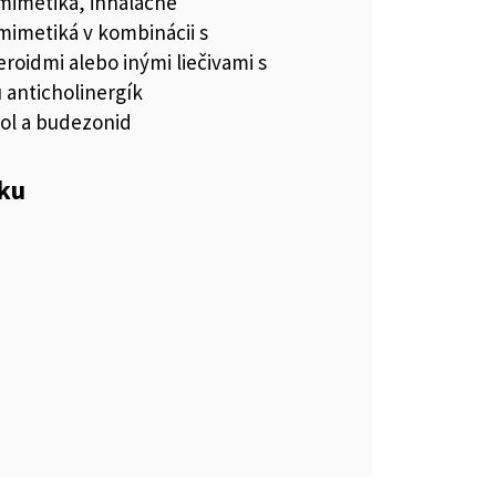
imetiká, inhalačné
imetiká v kombinácii s
eroidmi alebo inými liečivami s
 anticholinergík
ol a budezonid
eku