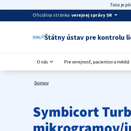
Toto je pi
arrow_drop_down
Oficiálna stránka
verejnej správy SR
Štátny ústav pre kontrolu li
keyboard_arrow_down
keyb
O nás
Pre verejnosť, pacientov a médiá
Domov
Symbicort Turb
mikrogramov/i