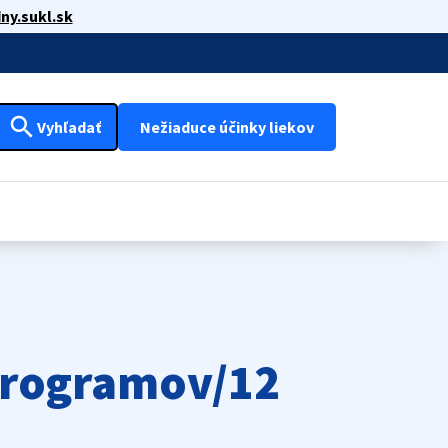
ny.sukl.sk
search
Vyhľadať
Nežiaduce účinky liekov
krogramov/12