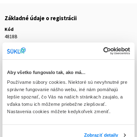
Základné údaje o registrácii
Kód
4818B
Registračné číslo
EU/1/15/1003/028
Doplnok
Aby všetko fungovalo tak, ako má...
tbl flm 10x1x12,5 mg/1000 mg (blis.PVC/PVDC/Al-perf.)
Používame súbory cookies. Niektoré sú nevyhnutné pre
správne fungovanie nášho webu, iné nám pomáhajú
Stav
lepšie spoznať, čo Vás na našich stránkach zaujalo, a
E - EU registrácia
vďaka tomu ich môžeme priebežne zlepšovať.
Nastavenia cookies môžete kedykoľvek zmeniť.
Typ registračnej procedúry
Európska
Držiteľ, krajina
Zobraziť detaily