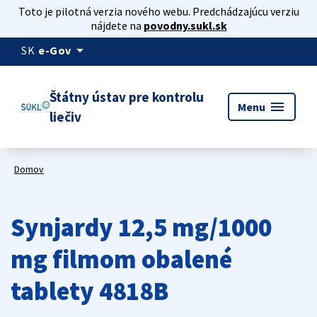
Toto je pilotná verzia nového webu. Predchádzajúcu verziu
nájdete na
povodny.sukl.sk
arrow_drop_down
SK
e-Gov
Štátny ústav pre kontrolu
menu
Menu
liečiv
Domov
Synjardy 12,5 mg/1000
mg filmom obalené
tablety 4818B