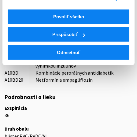
Boehringer Ingelheim International GmbH, Nemecko
Indikačná skupina
Povoliť všetko
18 - ANTIDIABETICA (VRÁTANE INZULÍNU)
Prispôsobiť
ATC
A
TRÁVIACI TRAKT A METABOLIZMUS
A10
ANTIDIABETIKÁ
Odmietnuť
Liečivá znižujúce hladinu glukózy v krvi s
A10B
výnimkou inzulínov
A10BD
Kombinácie perorálnych antidiabetík
A10BD20
Metformín a empagliflozín
Podrobnosti o lieku
Exspirácia
36
Druh obalu
blister PVC/PVDC/Al