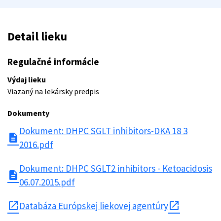
Detail lieku
Regulačné informácie
Výdaj lieku
Viazaný na lekársky predpis
Dokumenty
Dokument: DHPC SGLT inhibitors-DKA 18 3
description
2016.pdf
Dokument: DHPC SGLT2 inhibitors - Ketoacidosis
description
06.07.2015.pdf
open_in_new
Databáza Európskej liekovej agentúry