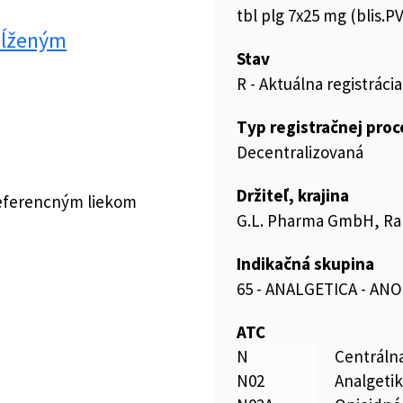
tbl plg 7x25 mg (blis.
edĺženým
Stav
R - Aktuálna registrácia
Typ registračnej pro
Decentralizovaná
Držiteľ, krajina
referencným liekom
G.L. Pharma GmbH, Ra
Indikačná skupina
65 - ANALGETICA - AN
ATC
N
Centráln
N02
Analgeti