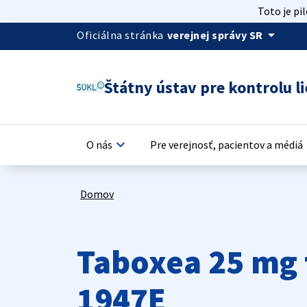
Toto je pi
arrow_drop_down
Oficiálna stránka
verejnej správy SR
Štátny ústav pre kontrolu li
keyboard_arrow_down
keyb
O nás
Pre verejnosť, pacientov a médiá
Domov
Taboxea 25 mg 
1947E