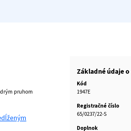
Základné údaje o 
Kód
modrým pruhom
1947E
Registračné číslo
65/0237/22-S
redĺženým
Doplnok