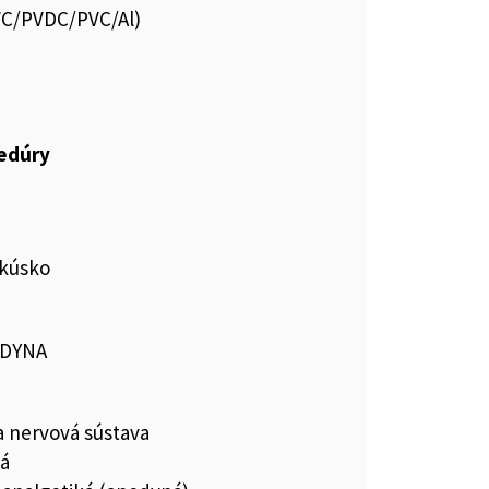
PVC/PVDC/PVC/Al)
cedúry
kúsko
ODYNA
a nervová sústava
ká