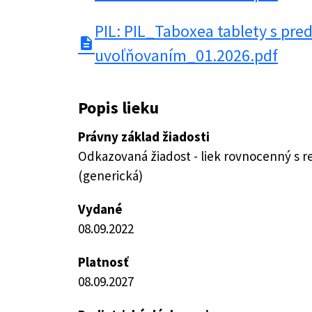
PIL: PIL_Taboxea tablety s pr
description
uvoľňovaním_01.2026.pdf
Popis lieku
Právny základ žiadosti
Odkazovaná žiadost - liek rovnocenný s 
(generická)
Vydané
08.09.2022
Platnosť
08.09.2027