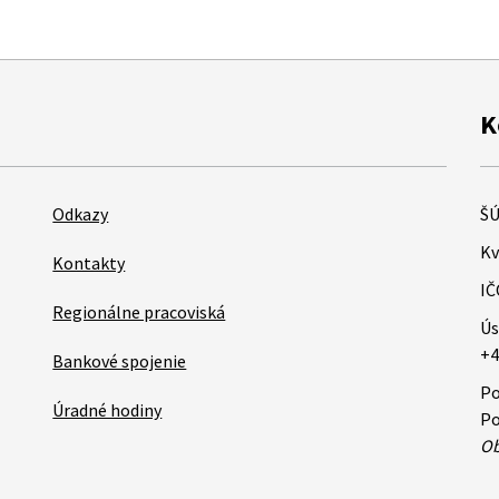
K
Odkazy
ŠÚ
Kv
Kontakty
IČ
Regionálne pracoviská
Ús
+4
Bankové spojenie
Po
Úradné hodiny
Po
Ob