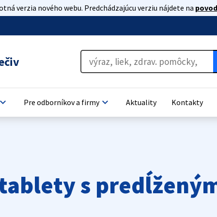
lotná verzia nového webu. Predchádzajúcu verziu nájdete na
povod
ečiv
oard_arrow_down
keyboard_arrow_down
Pre odborníkov a firmy
Aktuality
Kontakty
tablety s predĺžen