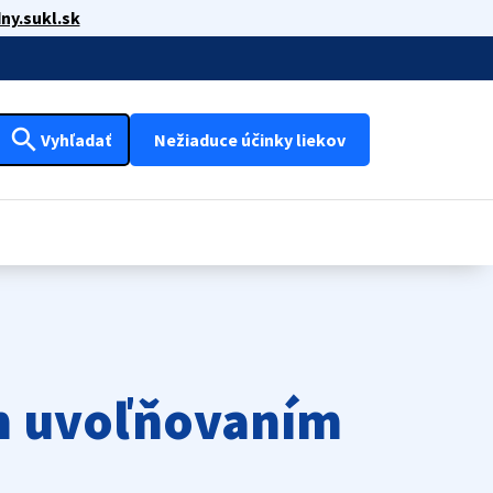
ny.sukl.sk
search
Vyhľadať
Nežiaduce účinky liekov
ým uvoľňovaním