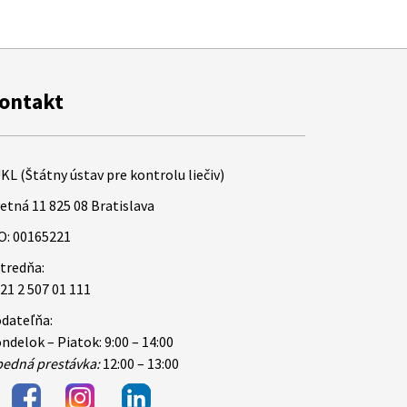
ontakt
KL (Štátny ústav pre kontrolu liečiv)
etná 11 825 08 Bratislava
O: 00165221
tredňa:
21 2 507 01 111
dateľňa:
ndelok – Piatok: 9:00 – 14:00
edná prestávka:
12:00 – 13:00