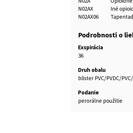
N02A
Opioidné
N02AX
Iné opioi
N02AX06
Tapentad
Podrobnosti o li
Exspirácia
36
Druh obalu
blister PVC/PVDC/PVC/
Podanie
perorálne použitie