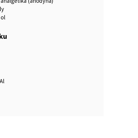
 analgetiká (anodyná)
dy
ol
eku
Al