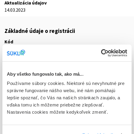
Aktualizácia údajov
14.03.2023
Základné údaje o registrácii
Kód
1953E
Registračné číslo
65/0238/22-S
Aby všetko fungovalo tak, ako má...
Doplnok
Používame súbory cookies. Niektoré sú nevyhnutné pre
tbl plg 28x50 mg (blis.PVC/PVDC/PVC/Al)
správne fungovanie nášho webu, iné nám pomáhajú
lepšie spoznať, čo Vás na našich stránkach zaujalo, a
Stav
vďaka tomu ich môžeme priebežne zlepšovať.
R - Aktuálna registrácia
Nastavenia cookies môžete kedykoľvek zmeniť.
Typ registračnej procedúry
Decentralizovaná