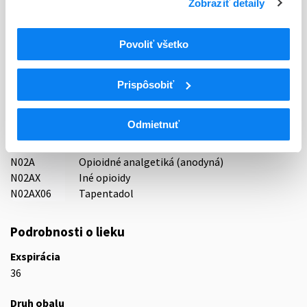
Zobraziť detaily
Držiteľ, krajina
G.L. Pharma GmbH, Rakúsko
Povoliť všetko
Indikačná skupina
65 - ANALGETICA - ANODYNA
Prispôsobiť
ATC
Odmietnuť
N
Centrálna nervová sústava
N02
Analgetiká
N02A
Opioidné analgetiká (anodyná)
N02AX
Iné opioidy
N02AX06
Tapentadol
Podrobnosti o lieku
Exspirácia
36
Druh obalu