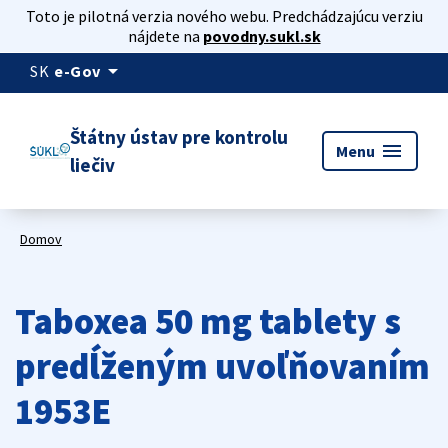
Toto je pilotná verzia nového webu. Predchádzajúcu verziu
nájdete na
povodny.sukl.sk
arrow_drop_down
SK
e-Gov
Štátny ústav pre kontrolu
menu
Menu
liečiv
Domov
Taboxea 50 mg tablety s
predĺženým uvoľňovaním
1953E