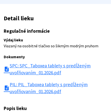
Detail lieku
Regulačné informácie
Výdaj lieku
Viazaný na osobitné tlačivo so šikmým modrým pruhom
Dokumenty
SPC: SPC_Taboxea tablety s predĺženým
description
uvoľňovaním_01.2026.pdf
PIL: PIL_Taboxea tablety s predĺženým
description
uvoľňovaním_01.2026.pdf
Popis lieku