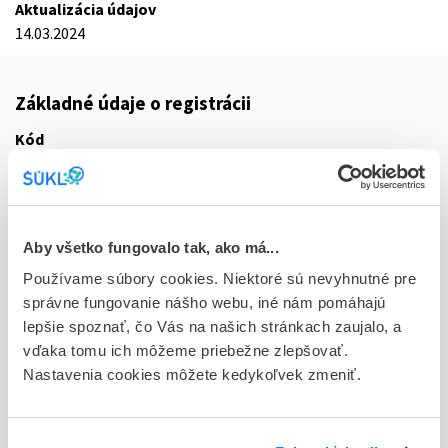
Aktualizácia údajov
14.03.2024
Základné údaje o registrácii
Kód
5713E
Registračné číslo
65/0238/22-S
Aby všetko fungovalo tak, ako má...
Doplnok
Používame súbory cookies. Niektoré sú nevyhnutné pre
tbl plg 40x50 mg (blis.PVC/PVDC/PVC/Al)
správne fungovanie nášho webu, iné nám pomáhajú
lepšie spoznať, čo Vás na našich stránkach zaujalo, a
Stav
vďaka tomu ich môžeme priebežne zlepšovať.
R - Aktuálna registrácia
Nastavenia cookies môžete kedykoľvek zmeniť.
Typ registračnej procedúry
Decentralizovaná