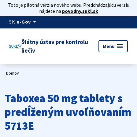
Toto je pilotná verzia nového webu. Predchádzajúcu verziu
nájdete na
povodny.sukl.sk
arrow_drop_down
SK
e-Gov
Štátny ústav pre kontrolu
menu
Menu
liečiv
Domov
Taboxea 50 mg tablety s
predĺženým uvoľňovaním
5713E