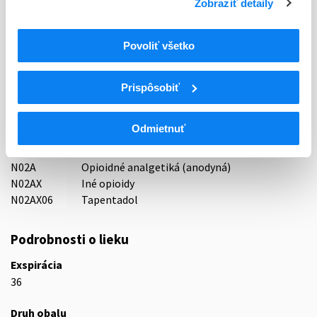
Zobraziť detaily
Držiteľ, krajina
G.L. Pharma GmbH, Rakúsko
Povoliť všetko
Indikačná skupina
65 - ANALGETICA - ANODYNA
Prispôsobiť
ATC
Odmietnuť
N
Centrálna nervová sústava
N02
Analgetiká
N02A
Opioidné analgetiká (anodyná)
N02AX
Iné opioidy
N02AX06
Tapentadol
Podrobnosti o lieku
Exspirácia
36
Druh obalu