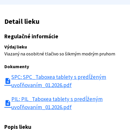
Detail lieku
Regulačné informácie
Výdaj lieku
Viazaný na osobitné tlačivo so šikmým modrým pruhom
Dokumenty
SPC: SPC_Taboxea tablety s predĺženým
description
uvoľňovaním_01.2026.pdf
PIL: PIL_Taboxea tablety s predĺženým
description
uvoľňovaním_01.2026.pdf
Popis lieku