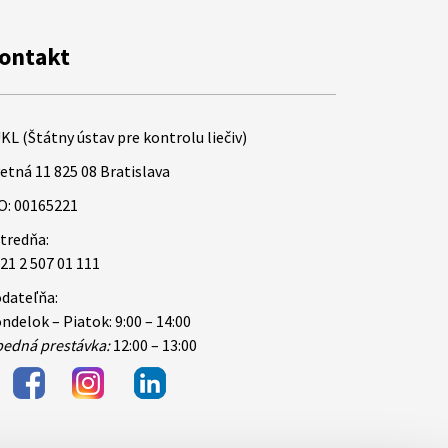
ontakt
KL (Štátny ústav pre kontrolu liečiv)
etná 11 825 08 Bratislava
O: 00165221
tredňa:
21 2 507 01 111
dateľňa:
ndelok – Piatok: 9:00 – 14:00
edná prestávka:
12:00 – 13:00