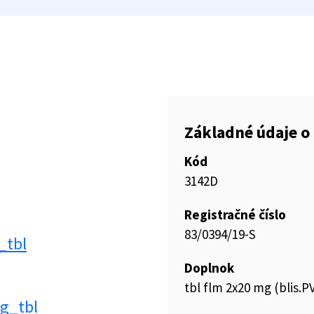
Základné údaje o 
Kód
3142D
Registračné číslo
83/0394/19-S
_tbl
Doplnok
tbl flm 2x20 mg (blis.
g_tbl