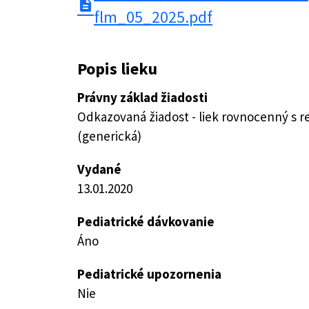
description
flm_05_2025.pdf
Popis lieku
Právny základ žiadosti
Odkazovaná žiadost - liek rovnocenný s 
(generická)
Vydané
13.01.2020
Pediatrické dávkovanie
Áno
Pediatrické upozornenia
Nie