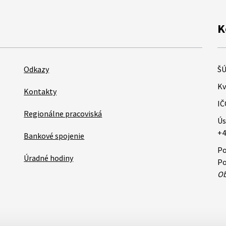
K
Odkazy
ŠÚ
Kv
Kontakty
IČ
Regionálne pracoviská
Ús
+4
Bankové spojenie
Po
Úradné hodiny
Po
Ob