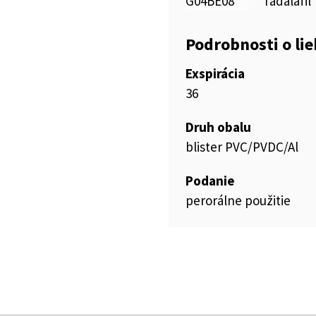
G04BE08
Tadalafil
Podrobnosti o li
Exspirácia
36
Druh obalu
blister PVC/PVDC/Al
Podanie
perorálne použitie