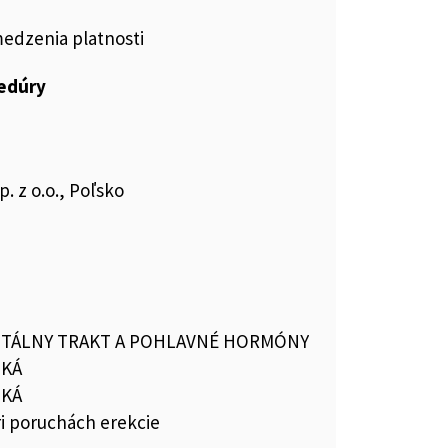
medzenia platnosti
cedúry
. z o.o., Poľsko
TÁLNY TRAKT A POHLAVNÉ HORMÓNY
IKÁ
IKÁ
ri poruchách erekcie