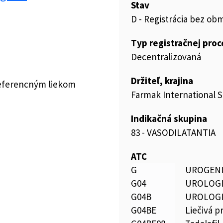
Stav
D - Registrácia bez ob
Typ registračnej pro
Decentralizovaná
Držiteľ, krajina
referencným liekom
Farmak International Sp
Indikačná skupina
83 - VASODILATANTIA
ATC
G
UROGENI
G04
UROLOG
G04B
UROLOG
G04BE
Liečivá p