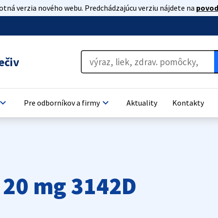
lotná verzia nového webu. Predchádzajúcu verziu nájdete na
povod
ečiv
oard_arrow_down
keyboard_arrow_down
Pre odborníkov a firmy
Aktuality
Kontakty
 20 mg 3142D