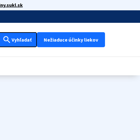
ny.sukl.sk
search
Vyhľadať
Nežiaduce účinky liekov