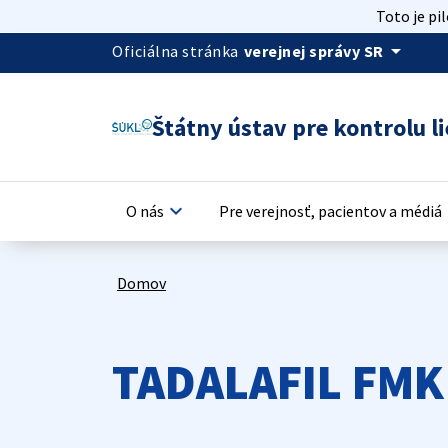
Toto je pi
arrow_drop_down
Oficiálna stránka
verejnej správy SR
Štátny ústav pre kontrolu li
keyboard_arrow_down
keyb
O nás
Pre verejnosť, pacientov a médiá
Domov
TADALAFIL FMK