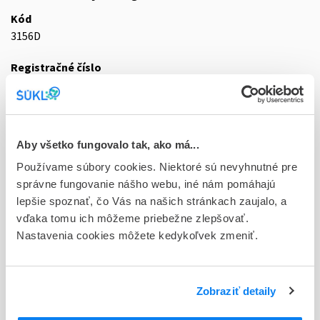
Kód
3156D
Registračné číslo
83/0394/19-S
Doplnok
tbl flm 100x20 mg (blis.PVC/PVDC/Al)
Aby všetko fungovalo tak, ako má...
Stav
Používame súbory cookies. Niektoré sú nevyhnutné pre
D - Registrácia bez obmedzenia platnosti
správne fungovanie nášho webu, iné nám pomáhajú
lepšie spoznať, čo Vás na našich stránkach zaujalo, a
Typ registračnej procedúry
vďaka tomu ich môžeme priebežne zlepšovať.
Decentralizovaná
Nastavenia cookies môžete kedykoľvek zmeniť.
Držiteľ, krajina
Farmak International Sp. z o.o., Poľsko
Zobraziť detaily
Indikačná skupina