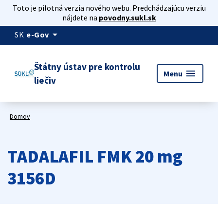
Toto je pilotná verzia nového webu. Predchádzajúcu verziu
nájdete na
povodny.sukl.sk
arrow_drop_down
SK
e-Gov
Štátny ústav pre kontrolu
menu
Menu
liečiv
Domov
TADALAFIL FMK 20 mg
3156D