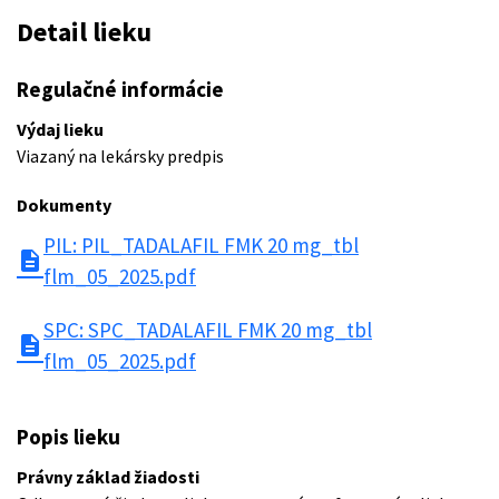
Detail lieku
Regulačné informácie
Výdaj lieku
Viazaný na lekársky predpis
Dokumenty
PIL: PIL_TADALAFIL FMK 20 mg_tbl
description
flm_05_2025.pdf
SPC: SPC_TADALAFIL FMK 20 mg_tbl
description
flm_05_2025.pdf
Popis lieku
Právny základ žiadosti