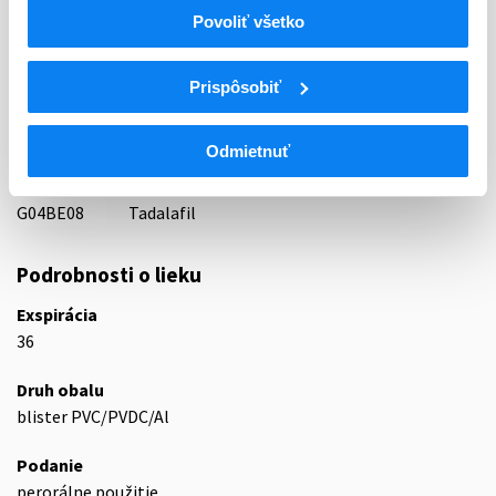
83 - VASODILATANTIA
Povoliť všetko
ATC
UROGENITÁLNY TRAKT A POHLAVNÉ
Prispôsobiť
G
HORMÓNY
G04
UROLOGIKÁ
Odmietnuť
G04B
UROLOGIKÁ
G04BE
Liečivá pri poruchách erekcie
G04BE08
Tadalafil
Podrobnosti o lieku
Exspirácia
36
Druh obalu
blister PVC/PVDC/Al
Podanie
perorálne použitie