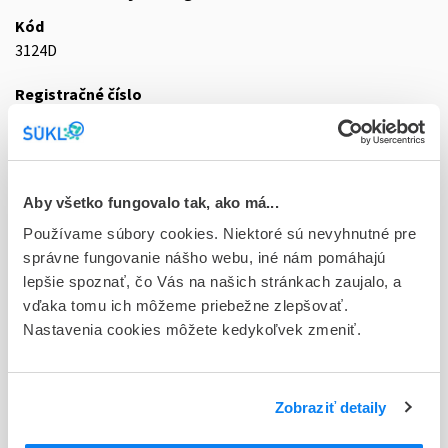
Kód
3124D
Registračné číslo
83/0392/19-S
Doplnok
tbl flm 60x5 mg (blis.PVC/PVDC/Al)
Aby všetko fungovalo tak, ako má...
Stav
Používame súbory cookies. Niektoré sú nevyhnutné pre
D - Registrácia bez obmedzenia platnosti
správne fungovanie nášho webu, iné nám pomáhajú
lepšie spoznať, čo Vás na našich stránkach zaujalo, a
Typ registračnej procedúry
vďaka tomu ich môžeme priebežne zlepšovať.
Decentralizovaná
Nastavenia cookies môžete kedykoľvek zmeniť.
Držiteľ, krajina
Farmak International Sp. z o.o., Poľsko
Zobraziť detaily
Indikačná skupina