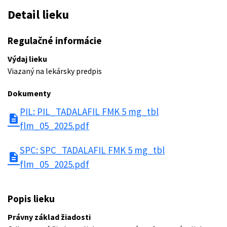
Detail lieku
Regulačné informácie
Výdaj lieku
Viazaný na lekársky predpis
Dokumenty
PIL: PIL_TADALAFIL FMK 5 mg_tbl
description
flm_05_2025.pdf
SPC: SPC_TADALAFIL FMK 5 mg_tbl
description
flm_05_2025.pdf
Popis lieku
Právny základ žiadosti