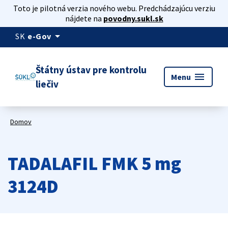
Toto je pilotná verzia nového webu. Predchádzajúcu verziu
nájdete na
povodny.sukl.sk
arrow_drop_down
SK
e-Gov
Štátny ústav pre kontrolu
menu
Menu
liečiv
Domov
TADALAFIL FMK 5 mg
3124D