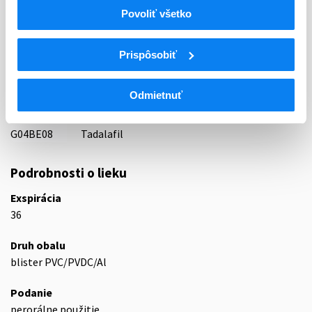
83 - VASODILATANTIA
Povoliť všetko
ATC
UROGENITÁLNY TRAKT A POHLAVNÉ
Prispôsobiť
G
HORMÓNY
G04
UROLOGIKÁ
Odmietnuť
G04B
UROLOGIKÁ
G04BE
Liečivá pri poruchách erekcie
G04BE08
Tadalafil
Podrobnosti o lieku
Exspirácia
36
Druh obalu
blister PVC/PVDC/Al
Podanie
perorálne použitie