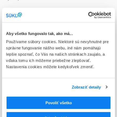
Doplnok
tbl flm 90x40 mg (blis.PVC/Al)
Stav
D - Registrácia bez obmedzenia platnosti
Aby všetko fungovalo tak, ako má...
Používame súbory cookies. Niektoré sú nevyhnutné pre
Typ registračnej procedúry
správne fungovanie nášho webu, iné nám pomáhajú
Národná
lepšie spoznať, čo Vás na našich stránkach zaujalo, a
vďaka tomu ich môžeme priebežne zlepšovať.
Držiteľ, krajina
Nastavenia cookies môžete kedykoľvek zmeniť.
MAYOLY PHARMA FRANCE, Francúzsko
Indikačná skupina
83 - VASODILATANTIA
Zobraziť detaily
ATC
Povoliť všetko
N
Centrálna nervová sústava
N06
Psychoanaleptiká
N06D
Liečivá proti demencii