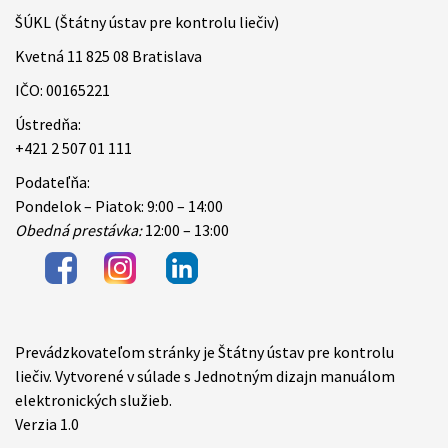
ŠÚKL (Štátny ústav pre kontrolu liečiv)
Kvetná 11 825 08 Bratislava
IČO: 00165221
Ústredňa:
+421 2 507 01 111
Podateľňa:
Pondelok – Piatok: 9:00 – 14:00
Obedná prestávka:
12:00 – 13:00
Prevádzkovateľom stránky je Štátny ústav pre kontrolu
Items
liečiv. Vytvorené v súlade s Jednotným dizajn manuálom
elektronických služieb.
Verzia 1.0