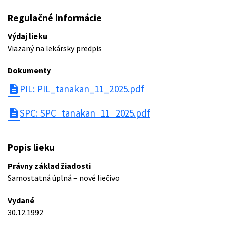
Regulačné informácie
Výdaj lieku
Viazaný na lekársky predpis
Dokumenty
description
PIL: PIL_tanakan_11_2025.pdf
description
SPC: SPC_tanakan_11_2025.pdf
Popis lieku
Právny základ žiadosti
Samostatná úplná – nové liečivo
Vydané
30.12.1992