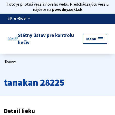
Toto je pilotná verzia nového webu. Predchádzajúcu verziu
nájdete na
povodny.sukl.sk
arrow_drop_down
SK
e-Gov
Štátny ústav pre kontrolu
menu
Menu
liečiv
Domov
tanakan 28225
Detail lieku