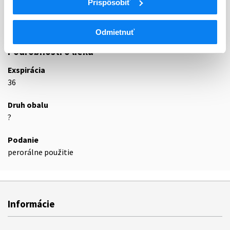
Prispôsobiť
N06DX
Iné liečivá proti demencii
N06DX02
Ginkgo biloba
Odmietnuť
Podrobnosti o lieku
Exspirácia
36
Druh obalu
?
Podanie
perorálne použitie
Informácie