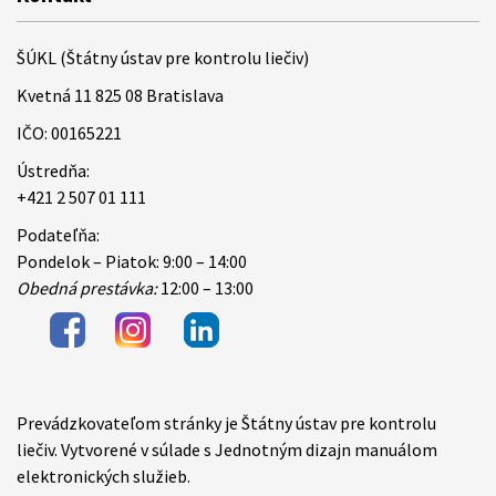
ŠÚKL (Štátny ústav pre kontrolu liečiv)
Kvetná 11 825 08 Bratislava
IČO: 00165221
Ústredňa:
+421 2 507 01 111
Podateľňa:
Pondelok – Piatok: 9:00 – 14:00
Obedná prestávka:
12:00 – 13:00
Prevádzkovateľom stránky je Štátny ústav pre kontrolu
Items
liečiv. Vytvorené v súlade s Jednotným dizajn manuálom
elektronických služieb.