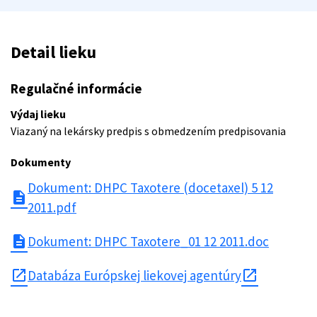
Detail lieku
Regulačné informácie
Výdaj lieku
Viazaný na lekársky predpis s obmedzením predpisovania
Dokumenty
Dokument: DHPC Taxotere (docetaxel) 5 12
description
2011.pdf
description
Dokument: DHPC Taxotere_01 12 2011.doc
open_in_new
Databáza Európskej liekovej agentúry