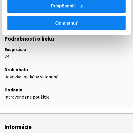
L01
Cytostatiká
Prispôsobiť
L01C
Rastlinné alkaloidy a iné prírodné liečivá
L01CD
Taxany
L01CD02
Docetaxel
Odmietnuť
Podrobnosti o lieku
Exspirácia
24
Druh obalu
liekovka injekčná sklenená
Podanie
intravenózne použitie
Informácie