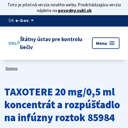
Toto je pilotná verzia nového webu. Predchádzajúcu verziu
nájdete na
povodny.sukl.sk
arrow_drop_down
SK
e-Gov
Štátny ústav pre kontrolu
menu
Menu
liečiv
Domov
TAXOTERE 20 mg/0,5 ml
koncentrát a rozpúšťadlo
na infúzny roztok 85984