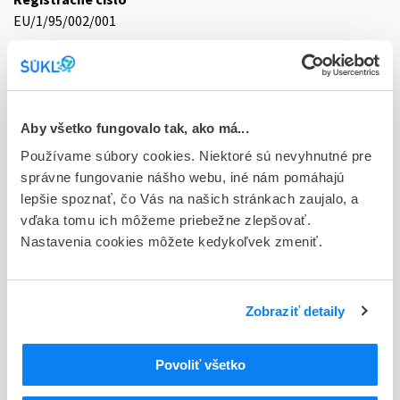
EU/1/95/002/001
Doplnok
cif fol 1x0,5 ml/20 mg + 1,5 ml solv. (liek.skl.)
Stav
Aby všetko fungovalo tak, ako má...
E - EU registrácia
Používame súbory cookies. Niektoré sú nevyhnutné pre
správne fungovanie nášho webu, iné nám pomáhajú
Typ registračnej procedúry
lepšie spoznať, čo Vás na našich stránkach zaujalo, a
Európska
vďaka tomu ich môžeme priebežne zlepšovať.
Držiteľ, krajina
Nastavenia cookies môžete kedykoľvek zmeniť.
Sanofi Winthrop Industrie, Francúzsko
Indikačná skupina
Zobraziť detaily
44 - CYTOSTATICA
ATC
Povoliť všetko
L
Cytostatiká a imunomodulátory