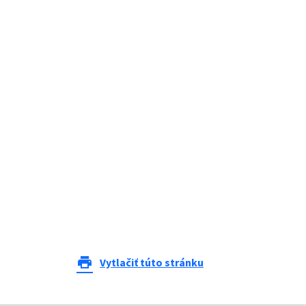
print
Vytlačiť túto stránku