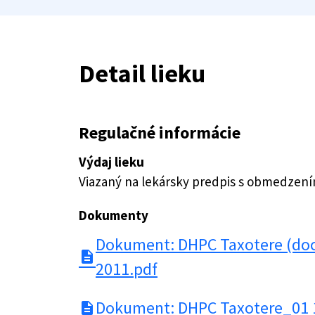
Detail lieku
Regulačné informácie
Výdaj lieku
Viazaný na lekársky predpis s obmedzen
Dokumenty
Dokument: DHPC Taxotere (doce
description
2011.pdf
Dokument: DHPC Taxotere_01 
description