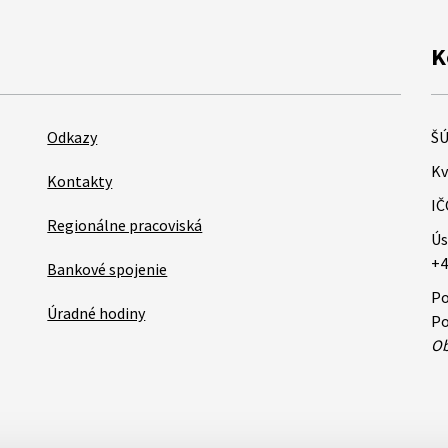
K
Odkazy
ŠÚ
Kv
Kontakty
IČ
Regionálne pracoviská
Ús
+4
Bankové spojenie
Po
Úradné hodiny
Po
Ob