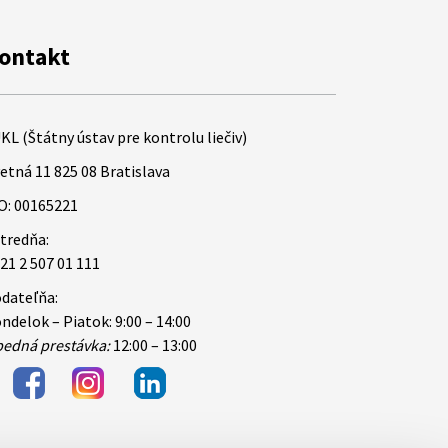
ontakt
KL (Štátny ústav pre kontrolu liečiv)
etná 11 825 08 Bratislava
O: 00165221
tredňa:
21 2 507 01 111
dateľňa:
ndelok – Piatok: 9:00 – 14:00
edná prestávka:
12:00 – 13:00