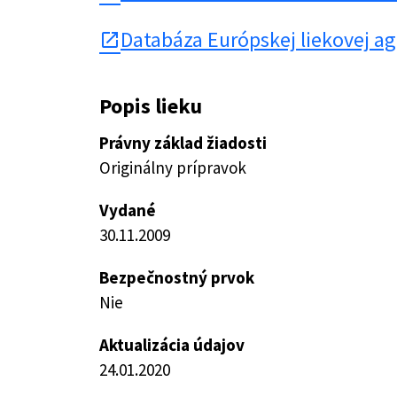
Databáza Európskej liekovej a
open_in_new
Popis lieku
Právny základ žiadosti
Originálny prípravok
Vydané
30.11.2009
Bezpečnostný prvok
Nie
Aktualizácia údajov
24.01.2020