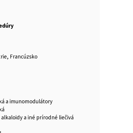
cedúry
rie, Francúzsko
iká a imunomodulátory
ká
 alkaloidy a iné prírodné liečivá