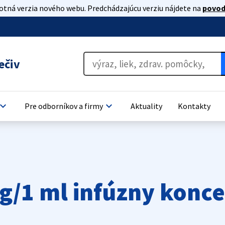
lotná verzia nového webu. Predchádzajúcu verziu nájdete na
povod
ečiv
oard_arrow_down
keyboard_arrow_down
Pre odborníkov a firmy
Aktuality
Kontakty
/1 ml infúzny konce