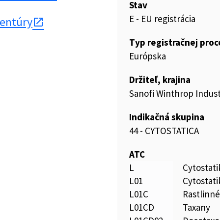
Stav
E - EU registrácia
gentúry
Typ registračnej pro
Európska
Držiteľ, krajina
Sanofi Winthrop Indust
Indikačná skupina
44 - CYTOSTATICA
ATC
L
Cytostat
L01
Cytostati
L01C
Rastlinné
L01CD
Taxany