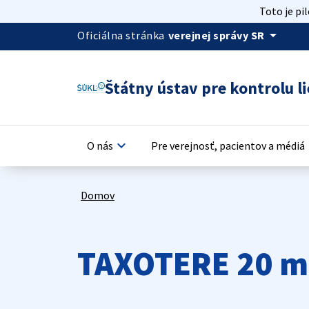
Toto je pi
arrow_drop_down
Oficiálna stránka
verejnej správy SR
Štátny ústav pre kontrolu li
keyboard_arrow_down
keyb
O nás
Pre verejnosť, pacientov a médiá
Domov
TAXOTERE 20 mg