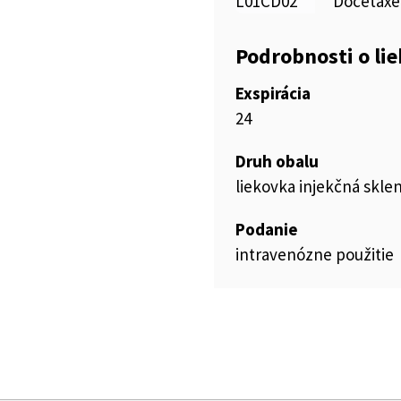
L01CD02
Docetaxe
Podrobnosti o li
Exspirácia
24
Druh obalu
liekovka injekčná skle
Podanie
intravenózne použitie