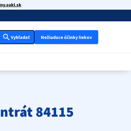
ny.sukl.sk
search
Vyhľadať
Nežiaduce účinky liekov
ntrát 84115