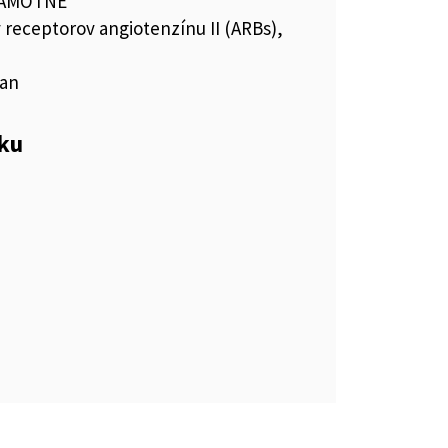
SAMOTNÉ
 receptorov angiotenzínu II (ARBs),
tan
eku