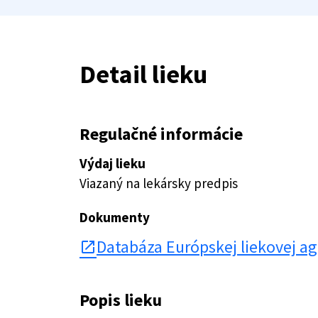
Detail lieku
Regulačné informácie
Výdaj lieku
Viazaný na lekársky predpis
Dokumenty
Databáza Európskej liekovej a
open_in_new
Popis lieku