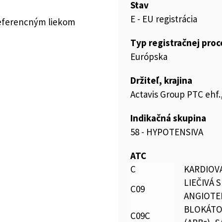
Stav
E - EU registrácia
referencným liekom
Typ registračnej pro
Európska
Držiteľ, krajina
Actavis Group PTC ehf.,
Indikačná skupina
58 - HYPOTENSIVA
ATC
C
KARDIOV
LIEČIVÁ 
C09
ANGIOTE
BLOKÁTO
C09C