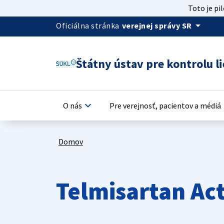
Toto je pi
arrow_drop_down
Oficiálna stránka
verejnej správy SR
Štátny ústav pre kontrolu li
keyboard_arrow_down
keyb
O nás
Pre verejnosť, pacientov a médiá
Domov
Telmisartan Ac