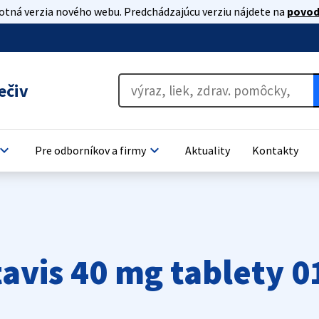
lotná verzia nového webu. Predchádzajúcu verziu nájdete na
povod
ečiv
oard_arrow_down
keyboard_arrow_down
Pre odborníkov a firmy
Aktuality
Kontakty
tavis 40 mg tablety 