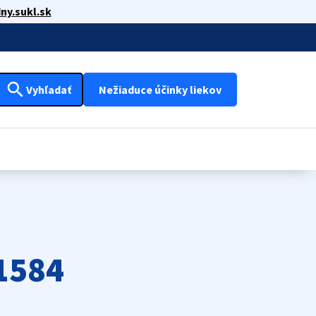
ny.sukl.sk
search
Vyhľadať
Nežiaduce účinky liekov
01584