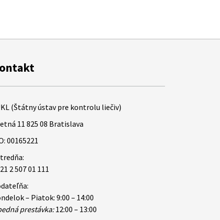
ontakt
KL (Štátny ústav pre kontrolu liečiv)
etná 11 825 08 Bratislava
O: 00165221
tredňa:
21 2 507 01 111
dateľňa:
ndelok – Piatok: 9:00 – 14:00
edná prestávka:
12:00 – 13:00