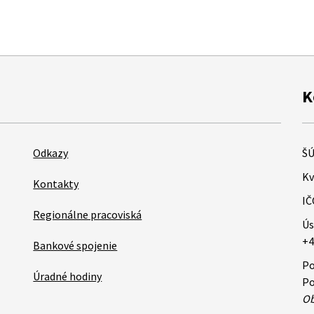
K
Odkazy
ŠÚ
Kv
Kontakty
IČ
Regionálne pracoviská
Ús
+4
Bankové spojenie
Po
Úradné hodiny
Po
Ob