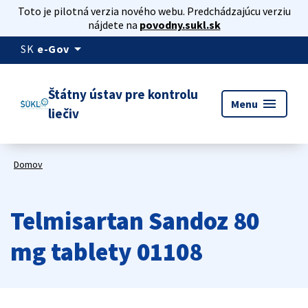
Toto je pilotná verzia nového webu. Predchádzajúcu verziu
nájdete na
povodny.sukl.sk
arrow_drop_down
SK
e-Gov
Štátny ústav pre kontrolu
menu
Menu
liečiv
Domov
Telmisartan Sandoz 80
mg tablety 01108