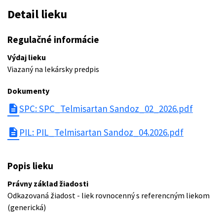
Detail lieku
Regulačné informácie
Výdaj lieku
Viazaný na lekársky predpis
Dokumenty
description
SPC: SPC_Telmisartan Sandoz_02_2026.pdf
description
PIL: PIL_Telmisartan Sandoz_04.2026.pdf
Popis lieku
Právny základ žiadosti
Odkazovaná žiadost - liek rovnocenný s referencným liekom
(generická)