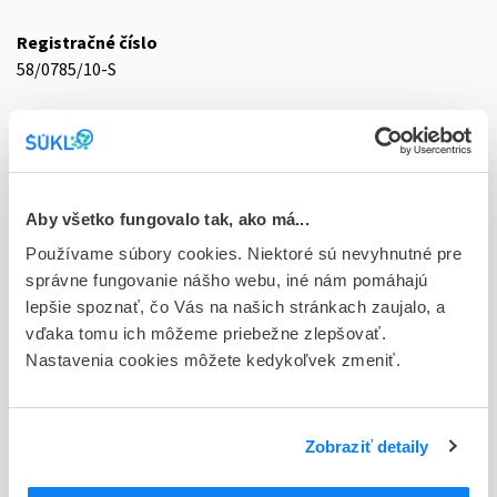
Registračné číslo
58/0785/10-S
Doplnok
tbl 90x80 mg (blis.Al/Al)
Stav
D - Registrácia bez obmedzenia platnosti
Aby všetko fungovalo tak, ako má...
Používame súbory cookies. Niektoré sú nevyhnutné pre
Typ registračnej procedúry
správne fungovanie nášho webu, iné nám pomáhajú
Decentralizovaná
lepšie spoznať, čo Vás na našich stránkach zaujalo, a
vďaka tomu ich môžeme priebežne zlepšovať.
Držiteľ, krajina
Nastavenia cookies môžete kedykoľvek zmeniť.
Sandoz Pharmaceuticals d.d., Slovinsko
Indikačná skupina
58 - HYPOTENSIVA
Zobraziť detaily
ATC