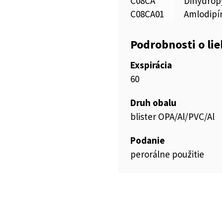
C08CA
Dihydropy
C08CA01
Amlodipí
Podrobnosti o li
Exspirácia
60
Druh obalu
blister OPA/Al/PVC/Al
Podanie
perorálne použitie