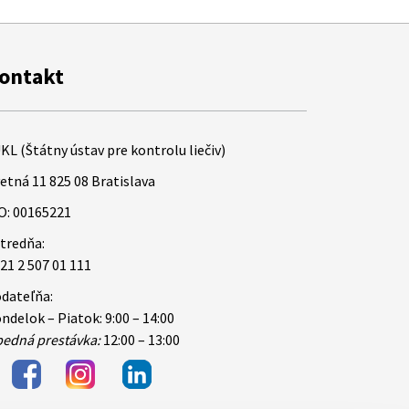
ontakt
KL (Štátny ústav pre kontrolu liečiv)
etná 11 825 08 Bratislava
O: 00165221
tredňa:
21 2 507 01 111
dateľňa:
ndelok – Piatok: 9:00 – 14:00
edná prestávka:
12:00 – 13:00