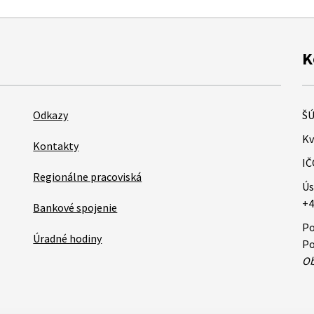
K
Odkazy
ŠÚ
Kv
Kontakty
IČ
Regionálne pracoviská
Ús
+4
Bankové spojenie
Po
Úradné hodiny
Po
Ob