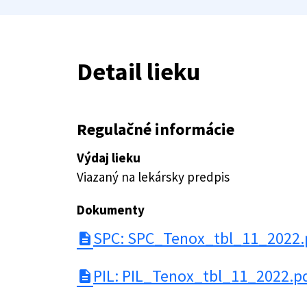
Detail lieku
Regulačné informácie
Výdaj lieku
Viazaný na lekársky predpis
Dokumenty
SPC: SPC_Tenox_tbl_11_2022.
description
PIL: PIL_Tenox_tbl_11_2022.p
description