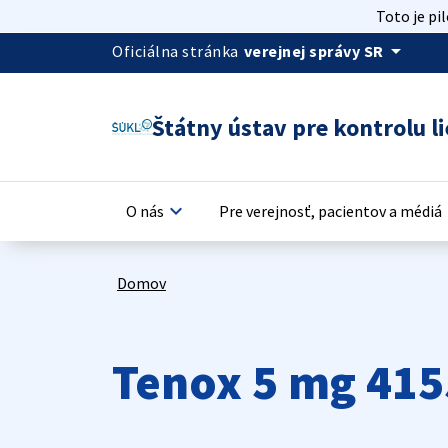
Toto je pi
arrow_drop_down
Oficiálna stránka
verejnej správy SR
Štátny ústav pre kontrolu li
keyboard_arrow_down
keyb
O nás
Pre verejnosť, pacientov a médiá
Domov
Tenox 5 mg 415