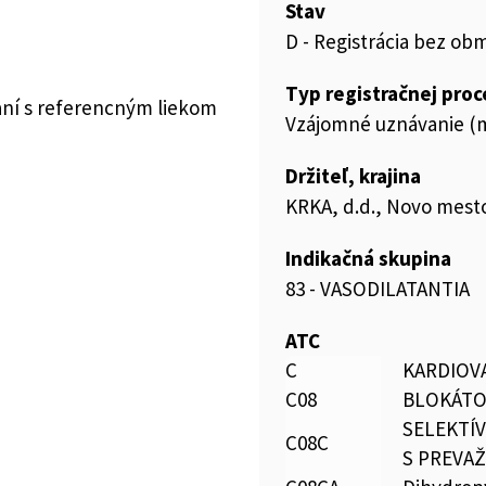
Stav
D - Registrácia bez ob
Typ registračnej pro
aní s referencným liekom
Vzájomné uznávanie (m
Držiteľ, krajina
KRKA, d.d., Novo mesto
Indikačná skupina
83 - VASODILATANTIA
ATC
C
KARDIOV
C08
BLOKÁTO
SELEKTÍ
C08C
S PREVA