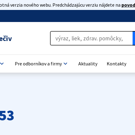
lotná verzia nového webu. Predchádzajúcu verziu nájdete na
povod
ečiv
oard_arrow_down
keyboard_arrow_down
Pre odborníkov a firmy
Aktuality
Kontakty
53