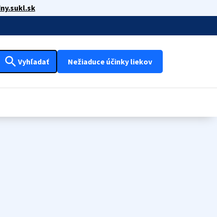
ny.sukl.sk
search
Vyhľadať
Nežiaduce účinky liekov