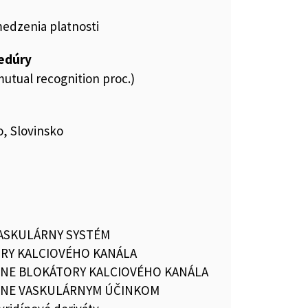
medzenia platnosti
cedúry
utual recognition proc.)
, Slovinsko
ASKULÁRNY SYSTÉM
RY KALCIOVÉHO KANÁLA
VNE BLOKÁTORY KALCIOVÉHO KANÁLA
ŽNE VASKULÁRNYM ÚČINKOM