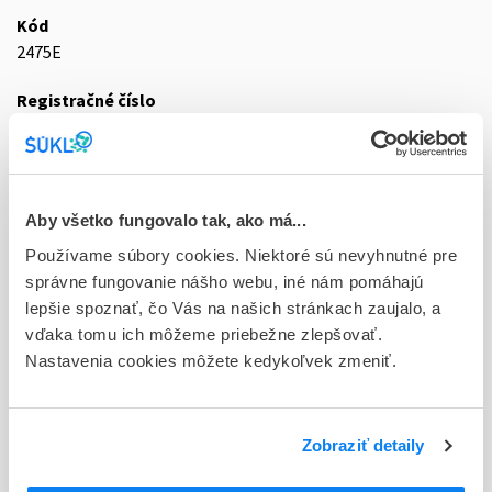
Kód
2475E
Registračné číslo
EU/1/22/1693/002
Doplnok
tbl flm 28x1x14 mg (blis.Al/Al - jednotk.dávka)
Aby všetko fungovalo tak, ako má...
Stav
Používame súbory cookies. Niektoré sú nevyhnutné pre
E - EU registrácia
správne fungovanie nášho webu, iné nám pomáhajú
lepšie spoznať, čo Vás na našich stránkach zaujalo, a
Typ registračnej procedúry
vďaka tomu ich môžeme priebežne zlepšovať.
Európska
Nastavenia cookies môžete kedykoľvek zmeniť.
Držiteľ, krajina
Accord Healthcare S.L.U, Španielsko
Zobraziť detaily
Indikačná skupina