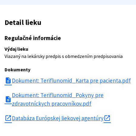
Detail lieku
Regulačné informácie
Výdaj lieku
Viazaný na lekársky predpis s obmedzením predpisovania
Dokumenty
description
Dokument: Teriflunomid_Karta pre pacienta.pdf
Dokument: Teriflunomid_Pokyny pre
description
zdravotníckych pracovníkov.pdf
open_in_new
Databáza Európskej liekovej agentúry