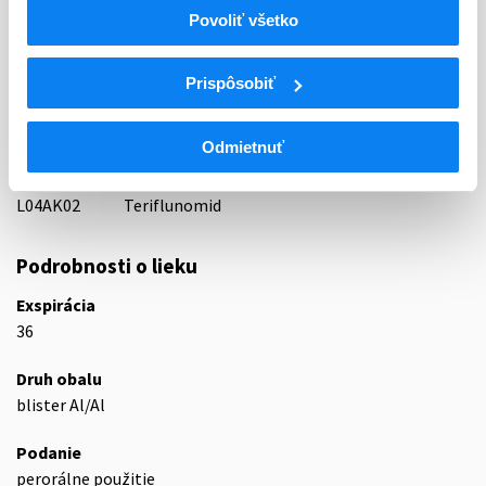
59 - IMMUNOPRAEPARATA
Povoliť všetko
ATC
L
Cytostatiká a imunomodulátory
Prispôsobiť
L04
Imunosupresíva (zmena WHO)
L04A
Imunosupresíva (zmena WHO)
Odmietnuť
Inhibítory dihydroorotátdehydrogenázy
L04AK
(DHODH)
L04AK02
Teriflunomid
Podrobnosti o lieku
Exspirácia
36
Druh obalu
blister Al/Al
Podanie
perorálne použitie