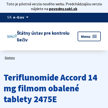
Toto je pilotná verzia nového webu. Predchádzajúcu verziu
nájdete na
povodny.sukl.sk
arrow_drop_down
SK
e-Gov
Štátny ústav pre kontrolu
menu
Menu
liečiv
Domov
Teriflunomide Accord 14
mg filmom obalené
tablety 2475E