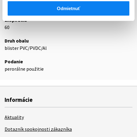
Podrobnosti o lieku
Odmietnuť
Exspirácia
60
Druh obalu
blister PVC/PVDC/Al
Podanie
perorálne použitie
Informácie
Aktuality
Dotazník spokojnosti zákazníka