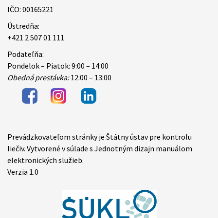
IČO: 00165221
Ústredňa:
+421 2 507 01 111
Podateľňa:
Pondelok – Piatok: 9:00 – 14:00
Obedná prestávka:
12:00 – 13:00
Prevádzkovateľom stránky je Štátny ústav pre kontrolu
Items
liečiv. Vytvorené v súlade s Jednotným dizajn manuálom
elektronických služieb.
Verzia 1.0