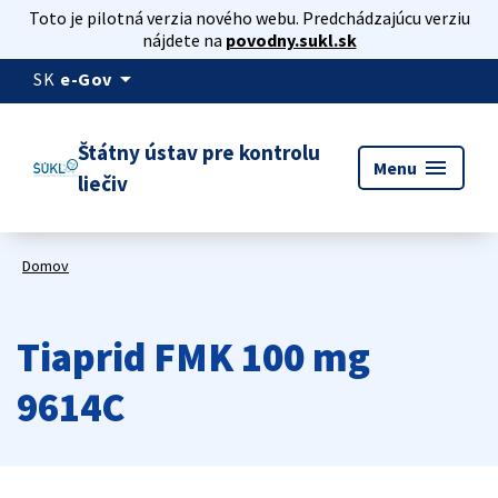
Toto je pilotná verzia nového webu. Predchádzajúcu verziu
nájdete na
povodny.sukl.sk
arrow_drop_down
SK
e-Gov
Štátny ústav pre kontrolu
menu
Menu
liečiv
Domov
Tiaprid FMK 100 mg
9614C