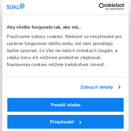
Stav
D - Registrácia bez obmedzenia platnosti
Aby všetko fungovalo tak, ako má...
Typ registračnej procedúry
Používame súbory cookies. Niektoré sú nevyhnutné pre
Národná
správne fungovanie nášho webu, iné nám pomáhajú
Držiteľ, krajina
lepšie spoznať, čo Vás na našich stránkach zaujalo, a
Farmak International Sp. z o.o., Poľsko
vďaka tomu ich môžeme priebežne zlepšovať.
Nastavenia cookies môžete kedykoľvek zmeniť.
Indikačná skupina
68 - ANTIPSYCHOTICA (NEUROLEPTICA)
Zobraziť detaily
ATC
N
Centrálna nervová sústava
N05
Psycholeptiká
Povoliť všetko
N05A
Antipsychotiká
N05AL
Benzamidy
Prispôsobiť
N05AL03
Tiaprid