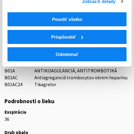
Zobraziť detaily
Držiteľ, krajina
Sandoz Pharmaceuticals d.d., Slovinsko
Povoliť všetko
Indikačná skupina
16 - ANTICOAGULANTIA (FIBRINOLYTICA, ANTIFIBRINOL.)
Prispôsobiť
ATC
Odmietnuť
B
KRV A KRVOTVORNÉ ORGÁNY
B01
ANTITROMBOTIKÁ
B01A
ANTIKOAGULANCIÁ, ANTITROMBOTIKÁ
B01AC
Antiagreganciá trombocytov okrem heparínu
B01AC24
Tikagrelor
Podrobnosti o lieku
Exspirácia
36
Druh obalu