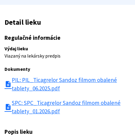
Detail lieku
Regulačné informácie
Výdaj lieku
Viazaný na lekársky predpis
Dokumenty
PIL: PIL_Ticagrelor Sandoz filmom obalené
description
tablety_06.2025.pdf
SPC: SPC_Ticagrelor Sandoz filmom obalené
description
tablety_01.2026.pdf
Popis lieku