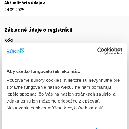
Aktualizácia údajov
24.09.2025
Základné údaje o registrácii
Kód
9977E
Registračné číslo
16/0198/24-S
Aby všetko fungovalo tak, ako má...
Doplnok
Používame súbory cookies. Niektoré sú nevyhnutné pre
tbl flm 168x90 mg (blis. Al-PVC/PE/PVDC)
správne fungovanie nášho webu, iné nám pomáhajú
lepšie spoznať, čo Vás na našich stránkach zaujalo, a
Stav
vďaka tomu ich môžeme priebežne zlepšovať.
D - Registrácia bez obmedzenia platnosti
Nastavenia cookies môžete kedykoľvek zmeniť.
Typ registračnej procedúry
Vzájomné uznávanie (mutual recognition proc.)