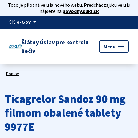
Toto je pilotná verzia nového webu. Predchádzajúcu verziu
nájdete na
povodny.sukl.sk
arrow_drop_down
SK
e-Gov
Štátny ústav pre kontrolu
menu
Menu
liečiv
Domov
Ticagrelor Sandoz 90 mg
filmom obalené tablety
9977E