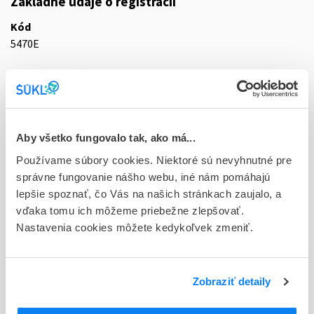
Základné údaje o registrácii
Kód
5470E
Registračné číslo
16/0026/24-S
Doplnok
tbl flm 60x1x60 mg (blis.OPA/Al/PVC-Al - jednotk.bal.)
Aby všetko fungovalo tak, ako má...
Používame súbory cookies. Niektoré sú nevyhnutné pre
Stav
správne fungovanie nášho webu, iné nám pomáhajú
R - Aktuálna registrácia
lepšie spoznať, čo Vás na našich stránkach zaujalo, a
vďaka tomu ich môžeme priebežne zlepšovať.
Typ registračnej procedúry
Nastavenia cookies môžete kedykoľvek zmeniť.
Decentralizovaná
Držiteľ, krajina
Teva B.V., Holandsko
Zobraziť detaily
Indikačná skupina