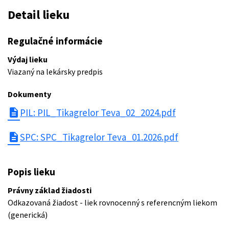
Detail lieku
Regulačné informácie
Výdaj lieku
Viazaný na lekársky predpis
Dokumenty
description
PIL: PIL_Tikagrelor Teva_02_2024.pdf
description
SPC: SPC_Tikagrelor Teva_01.2026.pdf
Popis lieku
Právny základ žiadosti
Odkazovaná žiadost - liek rovnocenný s referencným liekom
(generická)