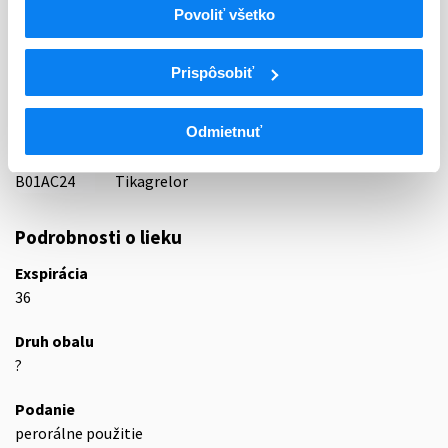
Povoliť všetko
16 - ANTICOAGULANTIA (FIBRINOLYTICA, ANTIFIBRINOL.)
ATC
Prispôsobiť
B
KRV A KRVOTVORNÉ ORGÁNY
B01
ANTITROMBOTIKÁ
Odmietnuť
B01A
ANTIKOAGULANCIÁ, ANTITROMBOTIKÁ
B01AC
Antiagreganciá trombocytov okrem heparínu
B01AC24
Tikagrelor
Podrobnosti o lieku
Exspirácia
36
Druh obalu
?
Podanie
perorálne použitie