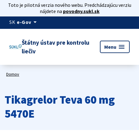
Toto je pilotná verzia nového webu. Predchádzajúcu verziu
nájdete na
povodny.sukl.sk
arrow_drop_down
SK
e-Gov
Štátny ústav pre kontrolu
menu
Menu
liečiv
Domov
Tikagrelor Teva 60 mg
5470E