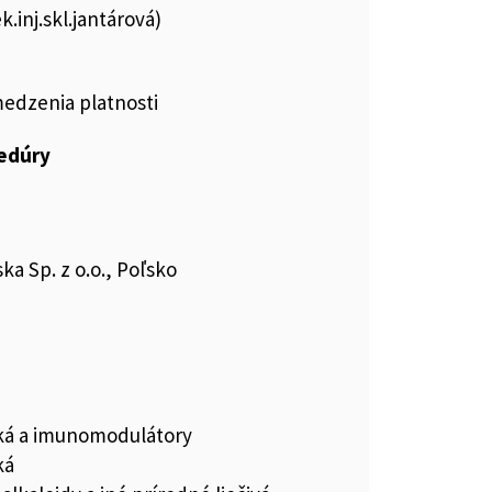
k.inj.skl.jantárová)
medzenia platnosti
cedúry
ka Sp. z o.o., Poľsko
iká a imunomodulátory
ká