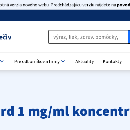
lotná verzia nového webu. Predchádzajúcu verziu nájdete na
povod
ečiv
oard_arrow_down
keyboard_arrow_down
Pre odborníkov a firmy
Aktuality
Kontakty
rd 1 mg/ml koncentr