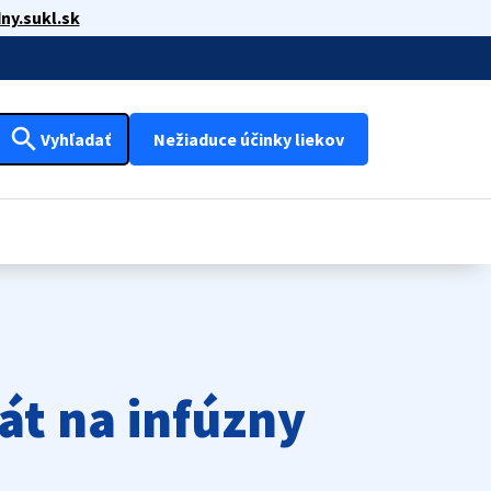
ny.sukl.sk
search
Vyhľadať
Nežiaduce účinky liekov
át na infúzny