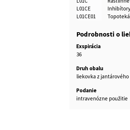
L01C
Rastlinné 
L01CE
Inhibítor
L01CE01
Topotek
Podrobnosti o li
Exspirácia
36
Druh obalu
liekovka z jantárového 
Podanie
intravenózne použitie