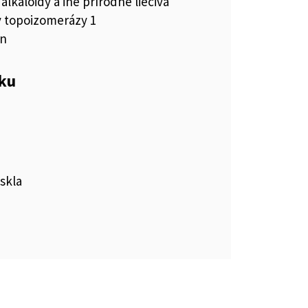
alkaloidy a iné prírodné liečivá
y topoizomerázy 1
án
eku
skla