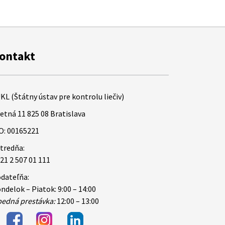
ontakt
KL (Štátny ústav pre kontrolu liečiv)
etná 11 825 08 Bratislava
O: 00165221
tredňa:
21 2 507 01 111
dateľňa:
ndelok – Piatok: 9:00 – 14:00
edná prestávka:
12:00 – 13:00