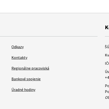
K
Odkazy
ŠÚ
Kv
Kontakty
IČ
Regionálne pracoviská
Ús
+4
Bankové spojenie
Po
Úradné hodiny
Po
Ob