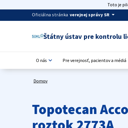
Toto je pi
arrow_drop_down
Oficiálna stránka
verejnej správy SR
Štátny ústav pre kontrolu li
keyboard_arrow_down
keyb
O nás
Pre verejnosť, pacientov a médiá
Domov
Topotecan Acco
roztok 2773A