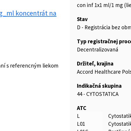
con inf 1x1 ml/1 mg (lie
g_ml koncentrát na
Stav
D - Registrácia bez ob
Typ registračnej pro
Decentralizovaná
Držiteľ, krajina
aní s referencným liekom
Accord Healthcare Pols
Indikačná skupina
44 - CYTOSTATICA
ATC
L
Cytostat
L01
Cytostati