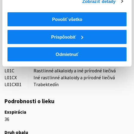
Zobraziť detaily
Držiteľ, krajina
Teva B.V., Holandsko
Povoliť všetko
Indikačná skupina
44 - CYTOSTATICA
Prispôsobiť
ATC
Odmietnuť
L
Cytostatiká a imunomodulátory
L01
Cytostatiká
L01C
Rastlinné alkaloidy a iné prírodné liečivá
L01CX
Iné rastlinné alkaloidy a prírodné liečivá
L01CX01
Trabektedín
Podrobnosti o lieku
Exspirácia
36
Druh obalu