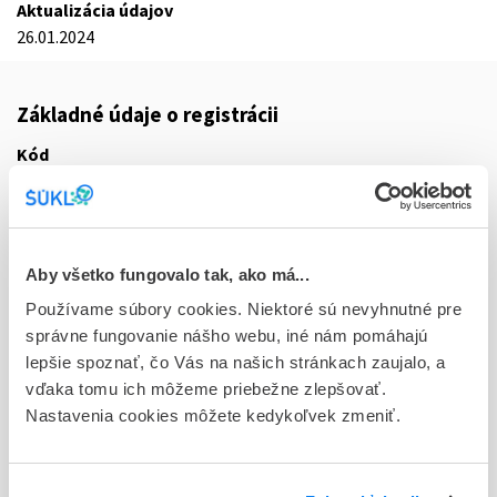
Aktualizácia údajov
26.01.2024
Základné údaje o registrácii
Kód
9691D
Registračné číslo
44/0041/22-S
Aby všetko fungovalo tak, ako má...
Doplnok
Používame súbory cookies. Niektoré sú nevyhnutné pre
plc ifc 1x0,25 mg (liek.inj.skl.)
správne fungovanie nášho webu, iné nám pomáhajú
lepšie spoznať, čo Vás na našich stránkach zaujalo, a
Stav
vďaka tomu ich môžeme priebežne zlepšovať.
R - Aktuálna registrácia
Nastavenia cookies môžete kedykoľvek zmeniť.
Typ registračnej procedúry
Decentralizovaná