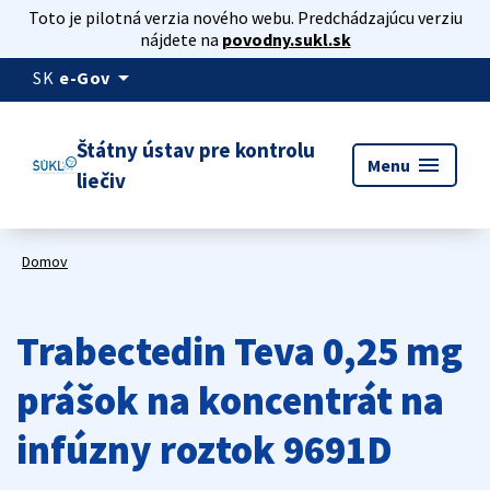
Toto je pilotná verzia nového webu. Predchádzajúcu verziu
nájdete na
povodny.sukl.sk
arrow_drop_down
SK
e-Gov
Štátny ústav pre kontrolu
menu
Menu
liečiv
Domov
Trabectedin Teva 0,25 mg
prášok na koncentrát na
infúzny roztok 9691D