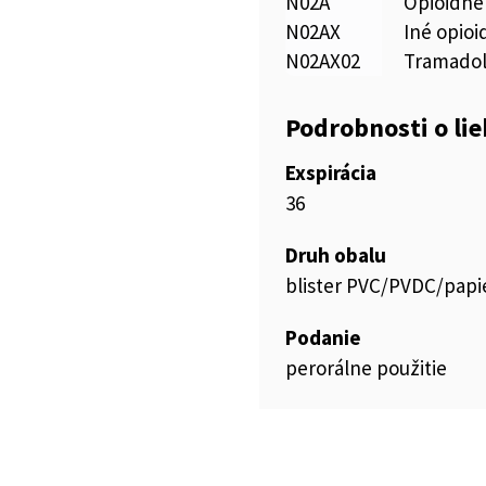
N02A
Opioidné
N02AX
Iné opioi
N02AX02
Tramado
Podrobnosti o li
Exspirácia
36
Druh obalu
blister PVC/PVDC/papie
Podanie
perorálne použitie