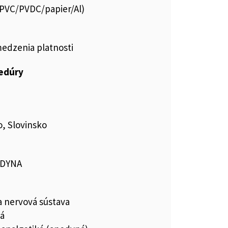
s.PVC/PVDC/papier/Al)
medzenia platnosti
cedúry
, Slovinsko
ODYNA
a nervová sústava
ká