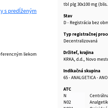
tbl plg 30x100 mg (bli
ty s predĺženým
Stav
D - Registrácia bez ob
Typ registračnej pro
Decentralizovaná
Držiteľ, krajina
referencným liekom
KRKA, d.d., Novo mesto
Indikačná skupina
65 - ANALGETICA - AN
ATC
N
Centráln
N02
Analgeti