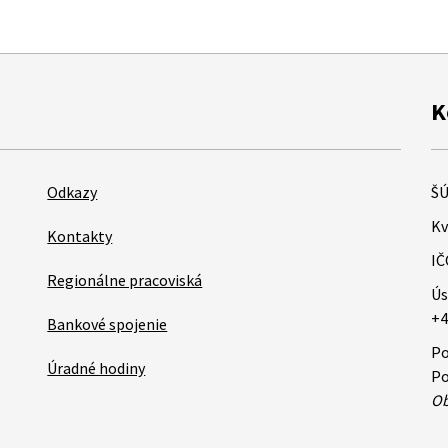
K
Odkazy
ŠÚ
Kv
Kontakty
IČ
Regionálne pracoviská
Ús
+4
Bankové spojenie
Po
Úradné hodiny
Po
Ob