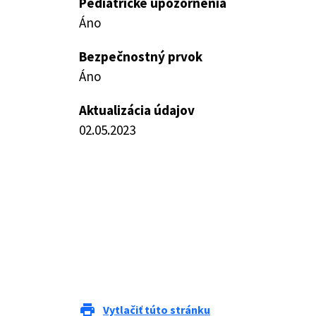
Pediatrické upozornenia
Áno
Bezpečnostný prvok
Áno
Aktualizácia údajov
02.05.2023
print
Vytlačiť túto stránku