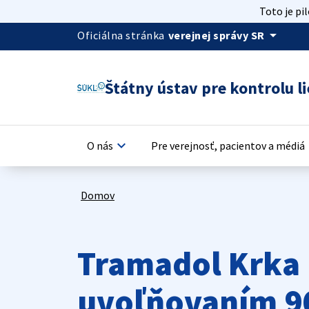
Toto je pi
arrow_drop_down
Oficiálna stránka
verejnej správy SR
Štátny ústav pre kontrolu li
keyboard_arrow_down
keyb
O nás
Pre verejnosť, pacientov a médiá
Domov
Tramadol Krka 
uvoľňovaním 9