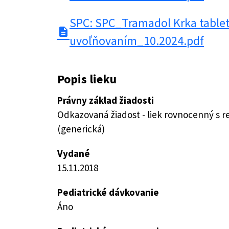
SPC: SPC_Tramadol Krka table
description
uvoľňovaním_10.2024.pdf
Popis lieku
Právny základ žiadosti
Odkazovaná žiadost - liek rovnocenný s 
(generická)
Vydané
15.11.2018
Pediatrické dávkovanie
Áno