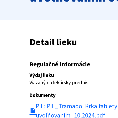
Detail lieku
Regulačné informácie
Výdaj lieku
Viazaný na lekársky predpis
Dokumenty
PIL: PIL_Tramadol Krka tablet
description
uvoľňovaním_10.2024.pdf