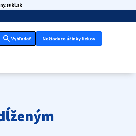
ny.sukl.sk
search
Vyhľadať
Nežiaduce účinky liekov
edĺženým