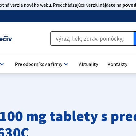
lotná verzia nového webu. Predchádzajúcu verziu nájdete na
povod
ečiv
oard_arrow_down
keyboard_arrow_down
Pre odborníkov a firmy
Aktuality
Kontakty
100 mg tablety s pr
630C