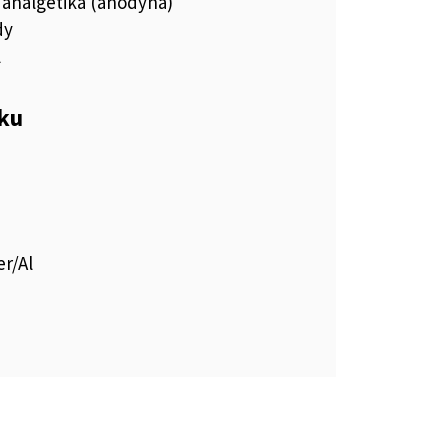
 analgetiká (anodyná)
dy
l
eku
r/Al