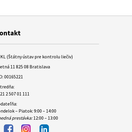
ontakt
KL (Štátny ústav pre kontrolu liečiv)
etná 11 825 08 Bratislava
O: 00165221
tredňa:
21 2 507 01 111
dateľňa:
ndelok – Piatok: 9:00 – 14:00
edná prestávka:
12:00 – 13:00