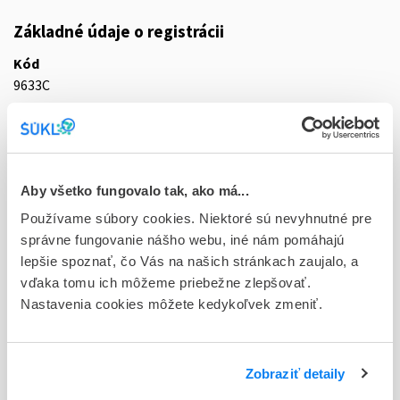
Základné údaje o registrácii
Kód
9633C
Registračné číslo
65/0366/18-S
Doplnok
Aby všetko fungovalo tak, ako má...
tbl plg 90x100 mg (blis.PVC/PVDC/papier/Al)
Používame súbory cookies. Niektoré sú nevyhnutné pre
správne fungovanie nášho webu, iné nám pomáhajú
Stav
lepšie spoznať, čo Vás na našich stránkach zaujalo, a
D - Registrácia bez obmedzenia platnosti
vďaka tomu ich môžeme priebežne zlepšovať.
Nastavenia cookies môžete kedykoľvek zmeniť.
Typ registračnej procedúry
Decentralizovaná
Držiteľ, krajina
Zobraziť detaily
KRKA, d.d., Novo mesto, Slovinsko