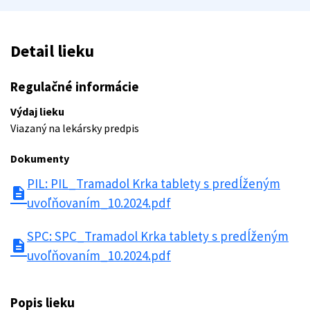
Detail lieku
Regulačné informácie
Výdaj lieku
Viazaný na lekársky predpis
Dokumenty
PIL: PIL_Tramadol Krka tablety s predĺženým
description
uvoľňovaním_10.2024.pdf
SPC: SPC_Tramadol Krka tablety s predĺženým
description
uvoľňovaním_10.2024.pdf
Popis lieku