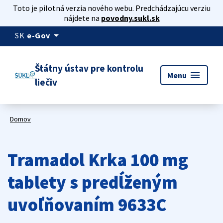
Toto je pilotná verzia nového webu. Predchádzajúcu verziu
nájdete na
povodny.sukl.sk
arrow_drop_down
SK
e-Gov
Štátny ústav pre kontrolu
menu
Menu
liečiv
Domov
Tramadol Krka 100 mg
tablety s predĺženým
uvoľňovaním 9633C