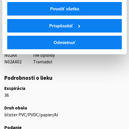
Indikačná skupina
Povoliť všetko
65 - ANALGETICA - ANODYNA
Prispôsobiť
ATC
N
Centrálna nervová sústava
N02
Analgetiká
Odmietnuť
N02A
Opioidné analgetiká (anodyná)
N02AX
Iné opioidy
N02AX02
Tramadol
Podrobnosti o lieku
Exspirácia
36
Druh obalu
blister PVC/PVDC/papier/Al
Podanie