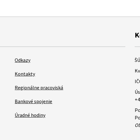
K
Odkazy
ŠÚ
Kv
Kontakty
IČ
Regionálne pracoviská
Ús
+4
Bankové spojenie
Po
Úradné hodiny
Po
Ob