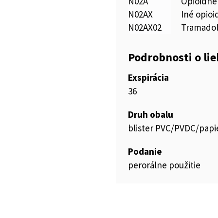
N02A
Opioidné
N02AX
Iné opioi
N02AX02
Tramado
Podrobnosti o li
Exspirácia
36
Druh obalu
blister PVC/PVDC/papie
Podanie
perorálne použitie