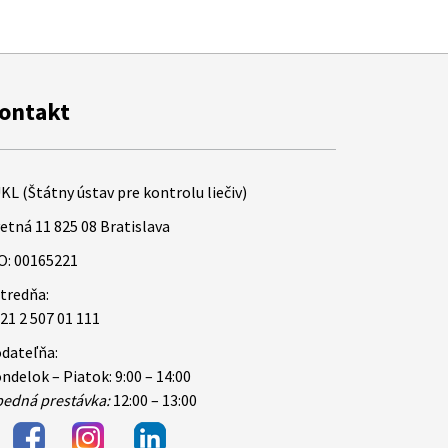
ontakt
KL (Štátny ústav pre kontrolu liečiv)
etná 11 825 08 Bratislava
O: 00165221
tredňa:
21 2 507 01 111
dateľňa:
ndelok – Piatok: 9:00 – 14:00
edná prestávka:
12:00 – 13:00