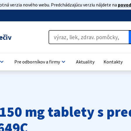
lotná verzia nového webu. Predchádzajúcu verziu nájdete na
povod
ečiv
oard_arrow_down
keyboard_arrow_down
Pre odborníkov a firmy
Aktuality
Kontakty
150 mg tablety s pr
649C