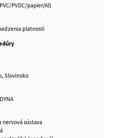
s.PVC/PVDC/papier/Al)
medzenia platnosti
cedúry
, Slovinsko
ODYNA
a nervová sústava
ká