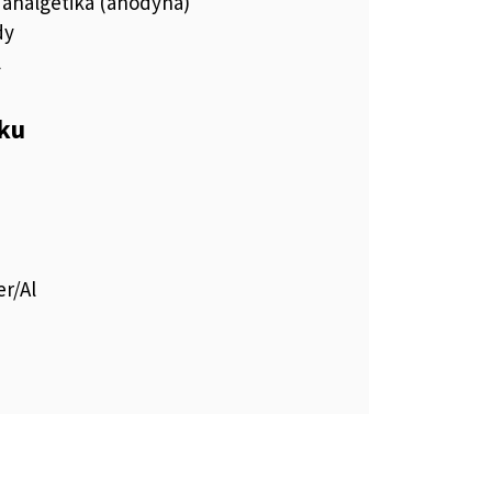
 analgetiká (anodyná)
dy
l
eku
r/Al