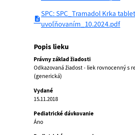
SPC: SPC_Tramadol Krka table
description
uvoľňovaním_10.2024.pdf
Popis lieku
Právny základ žiadosti
Odkazovaná žiadost - liek rovnocenný s 
(generická)
Vydané
15.11.2018
Pediatrické dávkovanie
Áno