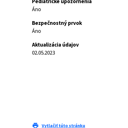
Pediatrické upozornenia
Áno
Bezpečnostný prvok
Áno
Aktualizácia údajov
02.05.2023
print
Vytlačiť túto stránku