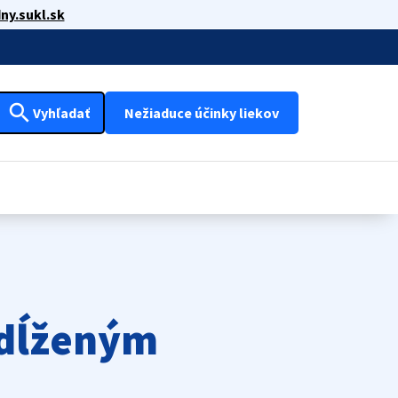
ny.sukl.sk
search
Vyhľadať
Nežiaduce účinky liekov
edĺženým