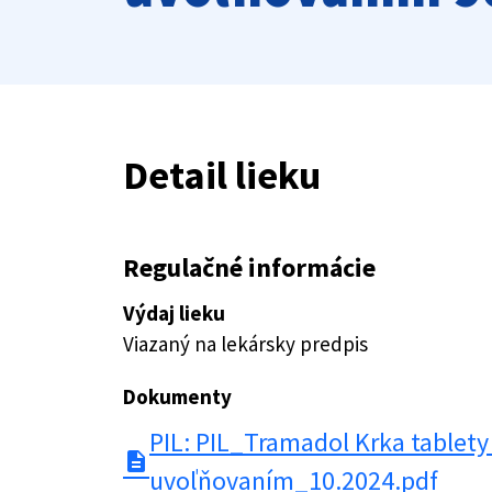
Detail lieku
Regulačné informácie
Výdaj lieku
Viazaný na lekársky predpis
Dokumenty
PIL: PIL_Tramadol Krka tablet
description
uvoľňovaním_10.2024.pdf