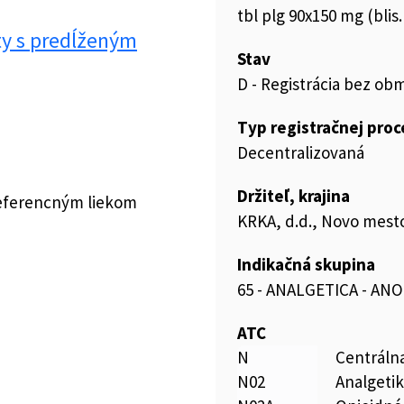
tbl plg 90x150 mg (bli
ty s predĺženým
Stav
D - Registrácia bez ob
Typ registračnej pro
Decentralizovaná
Držiteľ, krajina
referencným liekom
KRKA, d.d., Novo mesto
Indikačná skupina
65 - ANALGETICA - AN
ATC
N
Centráln
N02
Analgeti