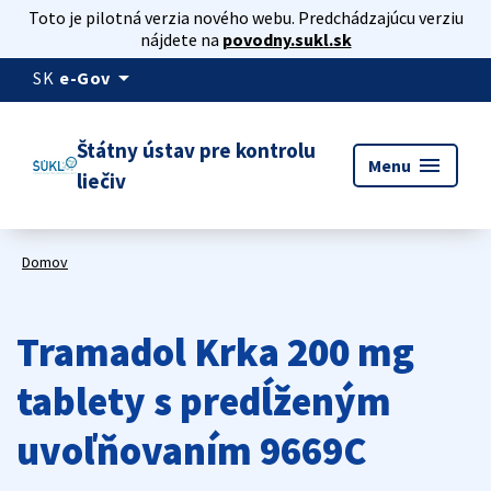
Toto je pilotná verzia nového webu. Predchádzajúcu verziu
nájdete na
povodny.sukl.sk
arrow_drop_down
SK
e-Gov
Štátny ústav pre kontrolu
menu
Menu
liečiv
Domov
Tramadol Krka 200 mg
tablety s predĺženým
uvoľňovaním 9669C