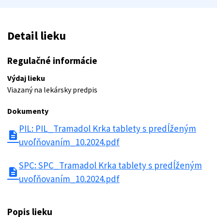
Detail lieku
Regulačné informácie
Výdaj lieku
Viazaný na lekársky predpis
Dokumenty
PIL: PIL_Tramadol Krka tablety s predĺženým
description
uvoľňovaním_10.2024.pdf
SPC: SPC_Tramadol Krka tablety s predĺženým
description
uvoľňovaním_10.2024.pdf
Popis lieku