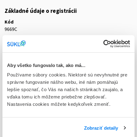
Základné údaje o registrácii
Kód
9669C
Registračné číslo
65/0368/18-S
Doplnok
Aby všetko fungovalo tak, ako má...
tbl plg 28x1x200 mg (blis.PVC/PVDC/papier/Al-jednotliv.dáv.)
Používame súbory cookies. Niektoré sú nevyhnutné pre
správne fungovanie nášho webu, iné nám pomáhajú
Stav
lepšie spoznať, čo Vás na našich stránkach zaujalo, a
D - Registrácia bez obmedzenia platnosti
vďaka tomu ich môžeme priebežne zlepšovať.
Nastavenia cookies môžete kedykoľvek zmeniť.
Typ registračnej procedúry
Decentralizovaná
Držiteľ, krajina
Zobraziť detaily
KRKA, d.d., Novo mesto, Slovinsko