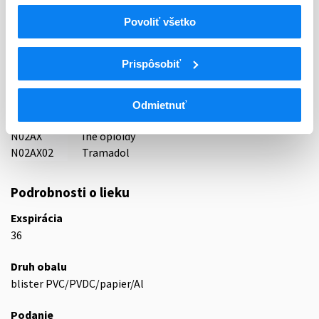
Indikačná skupina
Povoliť všetko
65 - ANALGETICA - ANODYNA
Prispôsobiť
ATC
N
Centrálna nervová sústava
N02
Analgetiká
Odmietnuť
N02A
Opioidné analgetiká (anodyná)
N02AX
Iné opioidy
N02AX02
Tramadol
Podrobnosti o lieku
Exspirácia
36
Druh obalu
blister PVC/PVDC/papier/Al
Podanie