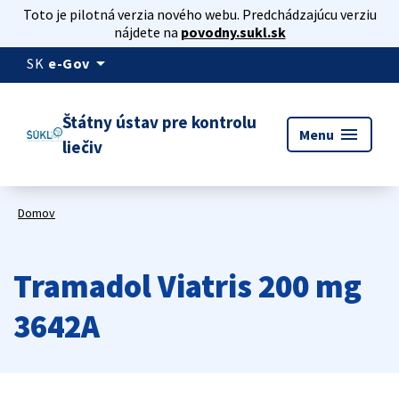
Toto je pilotná verzia nového webu. Predchádzajúcu verziu
nájdete na
povodny.sukl.sk
arrow_drop_down
SK
e-Gov
Štátny ústav pre kontrolu
menu
Menu
liečiv
Domov
Tramadol Viatris 200 mg
3642A