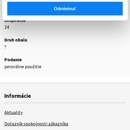
Odmietnuť
Podrobnosti o lieku
Exspirácia
24
Druh obalu
?
Podanie
perorálne použitie
Informácie
Aktuality
Dotazník spokojnosti zákazníka