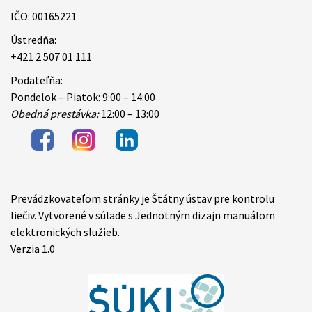
IČO: 00165221
Ústredňa:
+421 2 507 01 111
Podateľňa:
Pondelok – Piatok: 9:00 – 14:00
Obedná prestávka:
12:00 – 13:00
Prevádzkovateľom stránky je Štátny ústav pre kontrolu
Items
liečiv. Vytvorené v súlade s Jednotným dizajn manuálom
elektronických služieb.
Verzia 1.0