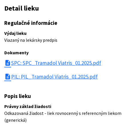
Detail lieku
Regulačné informácie
Výdaj lieku
Viazaný na lekársky predpis
Dokumenty
description
SPC: SPC_Tramadol Viatris_01.2025.pdf
description
PIL: PIL_Tramadol Viatris_01.2025.pdf
Popis lieku
Právny základ žiadosti
Odkazovaná žiadost - liek rovnocenný s referencným liekom
(generická)