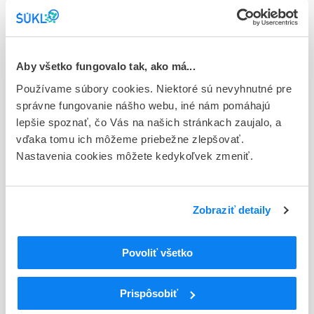
Stav
D - Registrácia bez obmedzenia platnosti
Aby všetko fungovalo tak, ako má...
Typ registračnej procedúry
Používame súbory cookies. Niektoré sú nevyhnutné pre
Decentralizovaná
správne fungovanie nášho webu, iné nám pomáhajú
Držiteľ, krajina
lepšie spoznať, čo Vás na našich stránkach zaujalo, a
Viatris Limited, Írsko
vďaka tomu ich môžeme priebežne zlepšovať.
Nastavenia cookies môžete kedykoľvek zmeniť.
Indikačná skupina
65 - ANALGETICA - ANODYNA
Zobraziť detaily
ATC
N
Centrálna nervová sústava
N02
Analgetiká
Povoliť všetko
N02A
Opioidné analgetiká (anodyná)
N02AX
Iné opioidy
Prispôsobiť
N02AX02
Tramadol