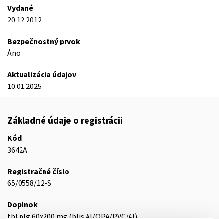
Vydané
20.12.2012
Bezpečnostný prvok
Áno
Aktualizácia údajov
10.01.2025
Základné údaje o registrácii
Kód
3642A
Registračné číslo
65/0558/12-S
Doplnok
tbl plg 60x200 mg (blis.Al/OPA/PVC/Al)