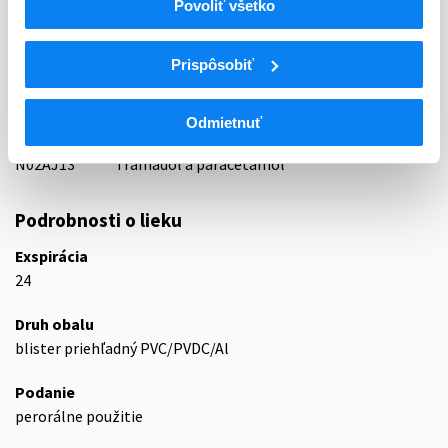
Povoliť všetko
ATC
N
Centrálna nervová sústava
Prispôsobiť
N02
Analgetiká
N02A
Opioidné analgetiká (anodyná)
Opioidy v kombinácii s neopioidnými
Odmietnuť
N02AJ
analgetikami
N02AJ13
Tramadol a paracetamol
Podrobnosti o lieku
Exspirácia
24
Druh obalu
blister priehľadný PVC/PVDC/Al
Podanie
perorálne použitie