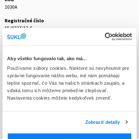
1030A
Registračné číslo
65/0237/12-S
Doplnok
tbl 30x37,5 mg/325 mg (blis.priehľ.PVC/PVDC/Al)
Aby všetko fungovalo tak, ako má...
Stav
Používame súbory cookies. Niektoré sú nevyhnutné pre
D - Registrácia bez obmedzenia platnosti
správne fungovanie nášho webu, iné nám pomáhajú
lepšie spoznať, čo Vás na našich stránkach zaujalo, a
Typ registračnej procedúry
vďaka tomu ich môžeme priebežne zlepšovať.
Decentralizovaná
Nastavenia cookies môžete kedykoľvek zmeniť.
Držiteľ, krajina
Zentiva, k.s., Česká republika
Zobraziť detaily
Indikačná skupina
65 - ANALGETICA - ANODYNA