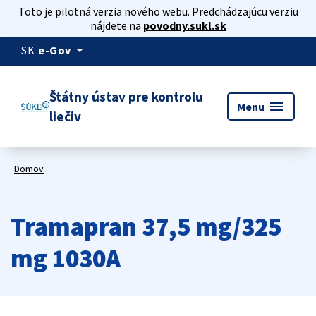
Toto je pilotná verzia nového webu. Predchádzajúcu verziu
nájdete na
povodny.sukl.sk
arrow_drop_down
SK
e-Gov
Štátny ústav pre kontrolu
menu
Menu
liečiv
Domov
Tramapran 37,5 mg/325
mg 1030A