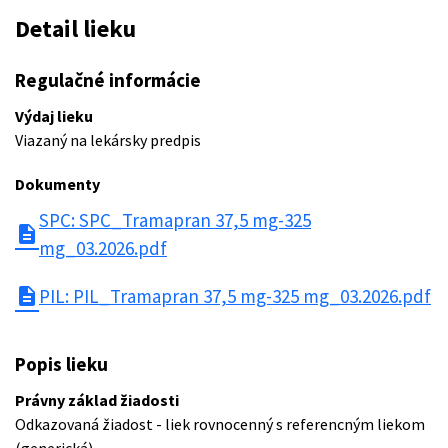
Detail lieku
Regulačné informácie
Výdaj lieku
Viazaný na lekársky predpis
Dokumenty
SPC: SPC_Tramapran 37,5 mg-325
description
mg_03.2026.pdf
description
PIL: PIL_Tramapran 37,5 mg-325 mg_03.2026.pdf
Popis lieku
Právny základ žiadosti
Odkazovaná žiadost - liek rovnocenný s referencným liekom