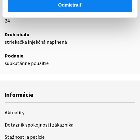
Podrobnosti o lieku
Odmietnuť
Exspirácia
24
Druh obalu
striekačka injekčná naplnená
Podanie
subkutánne použitie
Informácie
Aktuality
Dotazník spokojnosti zákazníka
Sťažnosti a petície