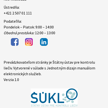
Ústredňa:
+421 2 507 01 111
Podateľňa:
Pondelok – Piatok: 9:00 – 14:00
Obedná prestávka:
12:00 – 13:00
Prevádzkovateľom stránky je Štátny ústav pre kontrolu
Items
liečiv. Vytvorené v súlade s Jednotným dizajn manuálom
elektronických služieb.
Verzia 1.0