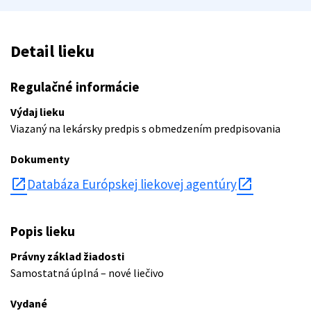
Detail lieku
Regulačné informácie
Výdaj lieku
Viazaný na lekársky predpis s obmedzením predpisovania
Dokumenty
open_in_new
Databáza Európskej liekovej agentúry
Popis lieku
Právny základ žiadosti
Samostatná úplná – nové liečivo
Vydané