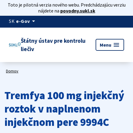
Toto je pilotná verzia nového webu. Predchádzajúcu verziu
nájdete na
povodny.sukl.sk
arrow_drop_down
SK
e-Gov
Štátny ústav pre kontrolu
menu
Menu
liečiv
Domov
Tremfya 100 mg injekčný
roztok v naplnenom
injekčnom pere 9994C