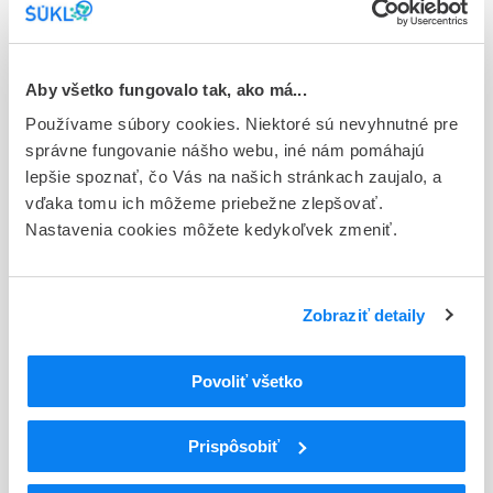
Stav
E - EU registrácia
Typ registračnej procedúry
Aby všetko fungovalo tak, ako má...
Európska
Používame súbory cookies. Niektoré sú nevyhnutné pre
správne fungovanie nášho webu, iné nám pomáhajú
Držiteľ, krajina
lepšie spoznať, čo Vás na našich stránkach zaujalo, a
Janssen-Cilag International NV, Belgicko
vďaka tomu ich môžeme priebežne zlepšovať.
Nastavenia cookies môžete kedykoľvek zmeniť.
Indikačná skupina
59 - IMMUNOPRAEPARATA
ATC
Zobraziť detaily
L
Cytostatiká a imunomodulátory
L04
Imunosupresíva (zmena WHO)
Povoliť všetko
L04A
Imunosupresíva (zmena WHO)
L04AC
Inhibítory interleukínu
L04AC16
Guselkumab
Prispôsobiť