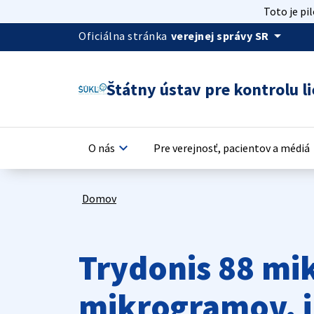
Toto je pi
arrow_drop_down
Oficiálna stránka
verejnej správy SR
Štátny ústav pre kontrolu li
keyboard_arrow_down
keyb
O nás
Pre verejnosť, pacientov a médiá
Domov
Trydonis 88 m
mikrogramov, i