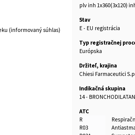
plv inh 1x360(3x120) in
Stav
E - EU registrácia
ieku (informovaný súhlas)
Typ registračnej pro
Európska
Držiteľ, krajina
Chiesi Farmaceutici S.p
Indikačná skupina
14 - BRONCHODILATAN
ATC
R
Respirač
R03
Antiastma