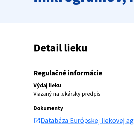
Detail lieku
Regulačné informácie
Výdaj lieku
Viazaný na lekársky predpis
Dokumenty
Databáza Európskej liekovej a
open_in_new