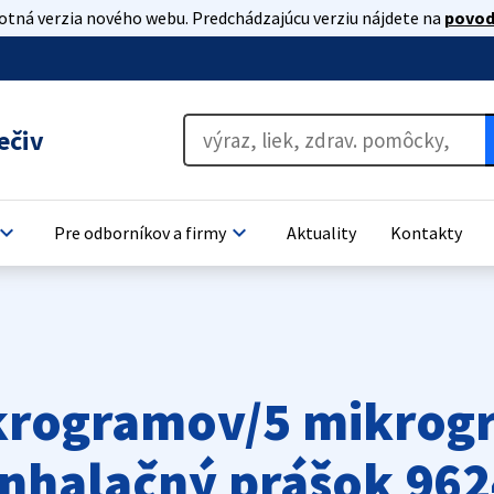
lotná verzia nového webu. Predchádzajúcu verziu nájdete na
povod
ečiv
oard_arrow_down
keyboard_arrow_down
Pre odborníkov a firmy
Aktuality
Kontakty
ikrogramov/5 mikrog
nhalačný prášok 96