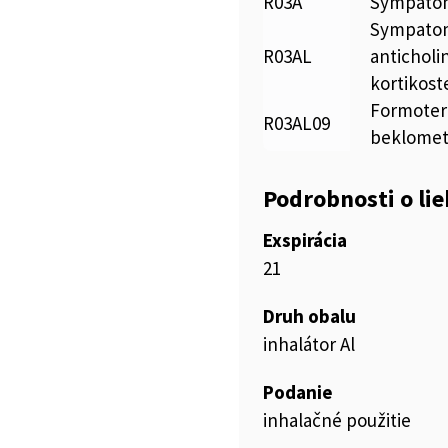
R03A
Sympatom
Sympatom
R03AL
anticholi
kortikost
Formoter
R03AL09
beklome
Podrobnosti o li
Exspirácia
21
Druh obalu
inhalátor Al
Podanie
inhalačné použitie