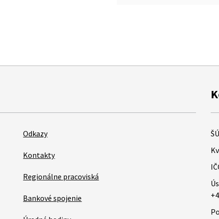
K
Odkazy
ŠÚ
Kv
Kontakty
IČ
Regionálne pracoviská
Ús
+4
Bankové spojenie
Po