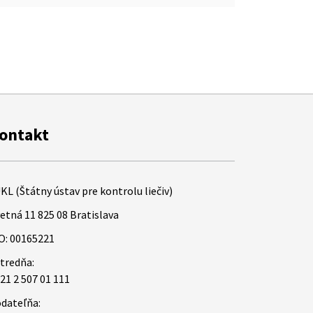
ontakt
KL (Štátny ústav pre kontrolu liečiv)
etná 11 825 08 Bratislava
O: 00165221
tredňa:
21 2 507 01 111
dateľňa: