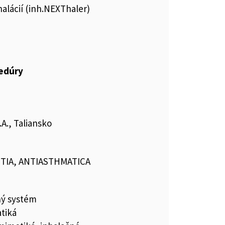
halácií (inh.NEXThaler)
cedúry
.A., Taliansko
TIA, ANTIASTHMATICA
ný systém
tiká