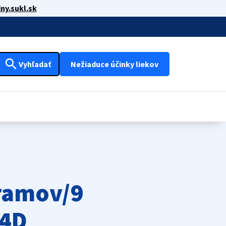
ny.sukl.sk
search
Vyhľadať
Nežiaduce účinky liekov
ramov/9
24D