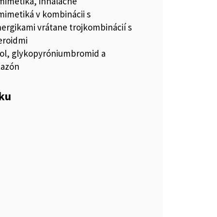
imetiká, inhalačné
imetiká v kombinácii s
nergikami vrátane trojkombinácií s
eroidmi
ol, glykopyróniumbromid a
tazón
eku