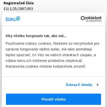
Registračné číslo
EU/1/25/1987/003
Doplnok
sol inj 1x1 ml/90 mg (striek.inj.napl.skl.)
Stav
Aby všetko fungovalo tak, ako má...
E - EU registrácia
Používame súbory cookies. Niektoré sú nevyhnutné pre
správne fungovanie nášho webu, iné nám pomáhajú
Typ registračnej procedúry
lepšie spoznať, čo Vás na našich stránkach zaujalo, a
Európska
vďaka tomu ich môžeme priebežne zlepšovať.
Nastavenia cookies môžete kedykoľvek zmeniť.
Držiteľ, krajina
STADA Arzneimittel AG, Nemecko
Indikačná skupina
Zobraziť detaily
59 - IMMUNOPRAEPARATA
Povoliť všetko
ATC
L
Cytostatiká a imunomodulátory