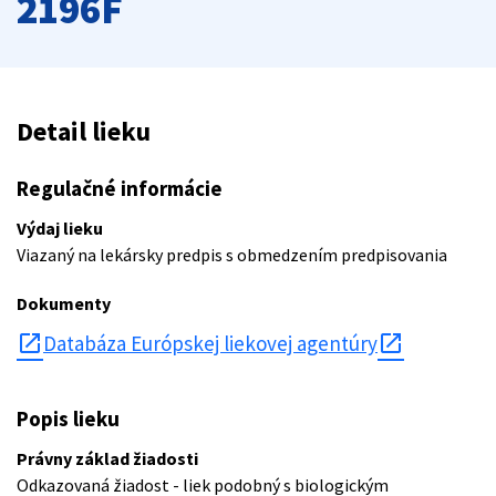
2196F
Detail lieku
Regulačné informácie
Výdaj lieku
Viazaný na lekársky predpis s obmedzením predpisovania
Dokumenty
open_in_new
Databáza Európskej liekovej agentúry
Popis lieku
Právny základ žiadosti
Odkazovaná žiadost - liek podobný s biologickým