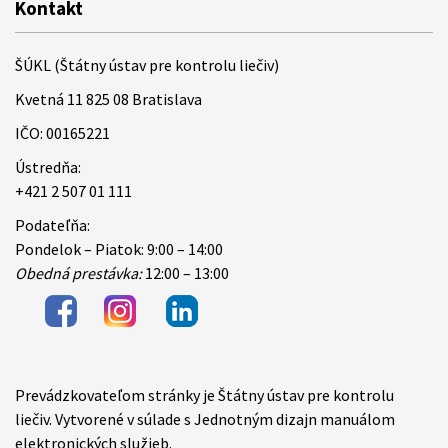
Kontakt
ŠÚKL (Štátny ústav pre kontrolu liečiv)
Kvetná 11 825 08 Bratislava
IČO: 00165221
Ústredňa:
+421 2 507 01 111
Podateľňa:
Pondelok – Piatok: 9:00 – 14:00
Obedná prestávka:
12:00 – 13:00
Prevádzkovateľom stránky je Štátny ústav pre kontrolu
Items
liečiv. Vytvorené v súlade s Jednotným dizajn manuálom
elektronických služieb.