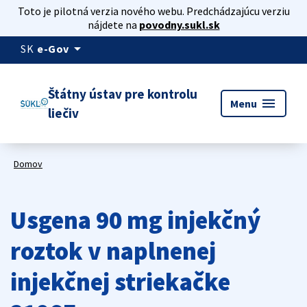
Toto je pilotná verzia nového webu. Predchádzajúcu verziu
nájdete na
povodny.sukl.sk
arrow_drop_down
SK
e-Gov
Štátny ústav pre kontrolu
menu
Menu
liečiv
Domov
Usgena 90 mg injekčný
roztok v naplnenej
injekčnej striekačke