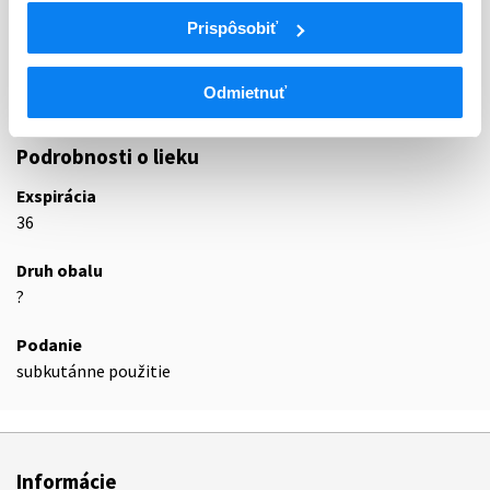
L04
Imunosupresíva (zmena WHO)
Prispôsobiť
L04A
Imunosupresíva (zmena WHO)
L04AC
Inhibítory interleukínu
Odmietnuť
L04AC05
Ustekinumab
Podrobnosti o lieku
Exspirácia
36
Druh obalu
?
Podanie
subkutánne použitie
Informácie