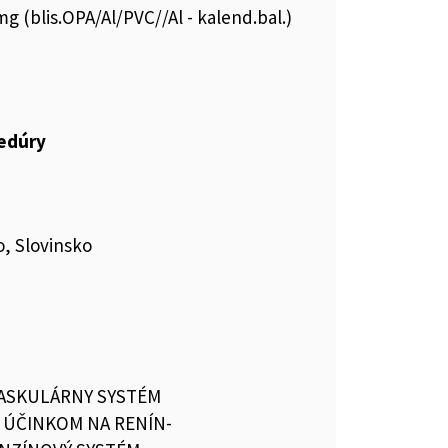
g (blis.OPA/Al/PVC//Al - kalend.bal.)
cedúry
, Slovinsko
ASKULÁRNY SYSTÉM
S ÚČINKOM NA RENÍN-