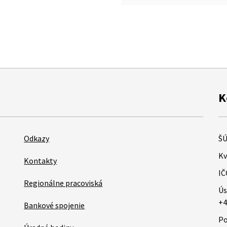
K
Odkazy
ŠÚ
Kv
Kontakty
IČ
Regionálne pracoviská
Ús
+4
Bankové spojenie
Po