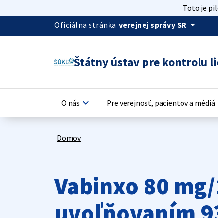
Toto je pi
arrow_drop_down
Oficiálna stránka
verejnej správy SR
Štátny ústav pre kontrolu li
keyboard_arrow_down
keyb
O nás
Pre verejnosť, pacientov a médiá
Domov
Vabinxo 80 mg/
uvoľňovaním 9