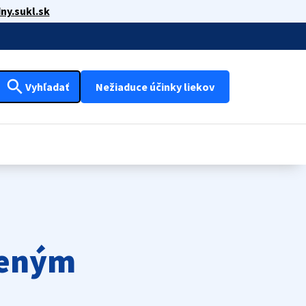
ny.sukl.sk
search
Vyhľadať
Nežiaduce účinky liekov
deným