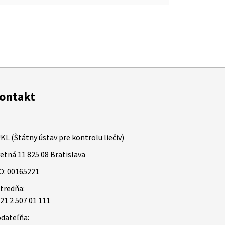
ontakt
KL (Štátny ústav pre kontrolu liečiv)
etná 11 825 08 Bratislava
O: 00165221
tredňa:
21 2 507 01 111
dateľňa: