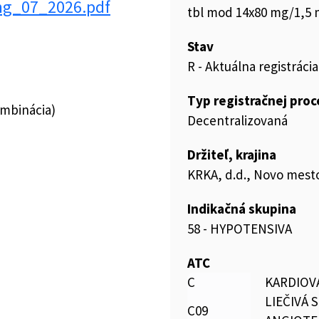
mg_07_2026.pdf
tbl mod 14x80 mg/1,5 m
Stav
R - Aktuálna registrácia
Typ registračnej pro
ombinácia)
Decentralizovaná
Držiteľ, krajina
KRKA, d.d., Novo mesto
Indikačná skupina
58 - HYPOTENSIVA
ATC
C
KARDIOV
LIEČIVÁ 
C09