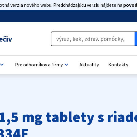
lotná verzia nového webu. Predchádzajúcu verziu nájdete na
povod
ečiv
oard_arrow_down
keyboard_arrow_down
Pre odborníkov a firmy
Aktuality
Kontakty
1,5 mg tablety s ria
334E