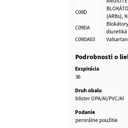
ANGIOTE
BLOKÁTO
C09D
(ARBs), 
Blokátory
C09DA
diuretiká
C09DA03
Valsartan
Podrobnosti o li
Exspirácia
36
Druh obalu
blister OPA/Al/PVC/Al
Podanie
perorálne použitie