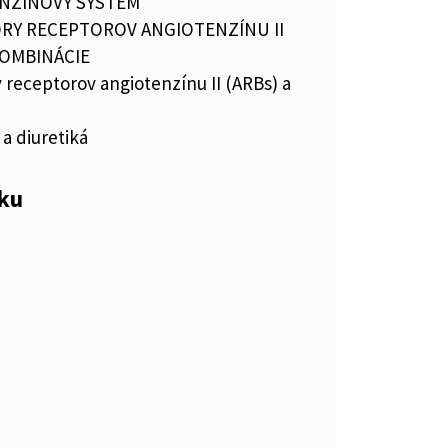
NZÍNOVÝ SYSTÉM
RY RECEPTOROV ANGIOTENZÍNU II
KOMBINÁCIE
 receptorov angiotenzínu II (ARBs) a
 a diuretiká
eku