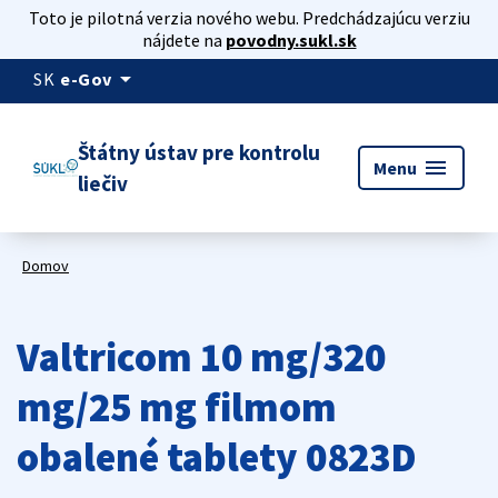
Toto je pilotná verzia nového webu. Predchádzajúcu verziu
nájdete na
povodny.sukl.sk
arrow_drop_down
SK
e-Gov
Štátny ústav pre kontrolu
menu
Menu
liečiv
Domov
Valtricom 10 mg/320
mg/25 mg filmom
obalené tablety 0823D