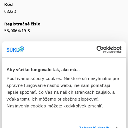
Kód
0823D
Registračné číslo
58/0064/19-S
Doplnok
tbl flm 98x10 mg/320 mg/25 mg (blis.OPA/Al/PVC/Al-
kalendár.bal.)
Stav
Aby všetko fungovalo tak, ako má...
D - Registrácia bez obmedzenia platnosti
Používame súbory cookies. Niektoré sú nevyhnutné pre
správne fungovanie nášho webu, iné nám pomáhajú
Typ registračnej procedúry
lepšie spoznať, čo Vás na našich stránkach zaujalo, a
Decentralizovaná
vďaka tomu ich môžeme priebežne zlepšovať.
Nastavenia cookies môžete kedykoľvek zmeniť.
Držiteľ, krajina
KRKA, d.d., Novo mesto, Slovinsko
Indikačná skupina