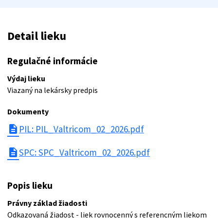
Detail lieku
Regulačné informácie
Výdaj lieku
Viazaný na lekársky predpis
Dokumenty
description
PIL: PIL_Valtricom_02_2026.pdf
description
SPC: SPC_Valtricom_02_2026.pdf
Popis lieku
Právny základ žiadosti
Odkazovaná žiadost - liek rovnocenný s referencným liekom