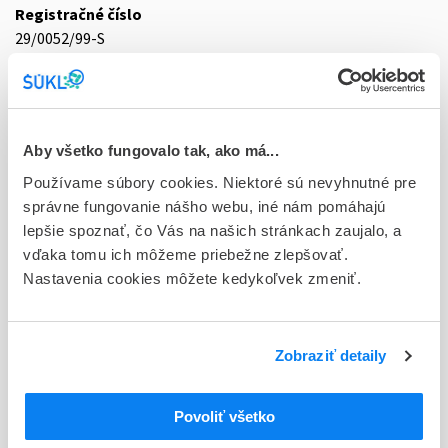
Registračné číslo
29/0052/99-S
Doplnok
tbl plg 20(2x10)x75 mg (blis.PVC/PE/PVDC/Al)
Stav
Aby všetko fungovalo tak, ako má...
D - Registrácia bez obmedzenia platnosti
Používame súbory cookies. Niektoré sú nevyhnutné pre
správne fungovanie nášho webu, iné nám pomáhajú
Typ registračnej procedúry
lepšie spoznať, čo Vás na našich stránkach zaujalo, a
Národná
vďaka tomu ich môžeme priebežne zlepšovať.
Nastavenia cookies môžete kedykoľvek zmeniť.
Držiteľ, krajina
Herbacos Recordati s.r.o., Česká republika
Indikačná skupina
Zobraziť detaily
29 - ANTIRHEUMATICA, ANTIPHLOGISTICA, ANTIURATICA
Povoliť všetko
ATC
M
Muskuloskeletálny systém