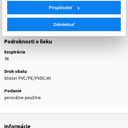
M01
Antiflogistiká a antireumatiká
Prispôsobiť
M01A
Nesteroidové antiflogistiká a antireumatiká
M01AB
Deriváty kyseliny octovej a príbuzné liečivá
Odmietnuť
M01AB05
Diklofenak
Podrobnosti o lieku
Exspirácia
36
Druh obalu
blister PVC/PE/PVDC/Al
Podanie
perorálne použitie
Informácie