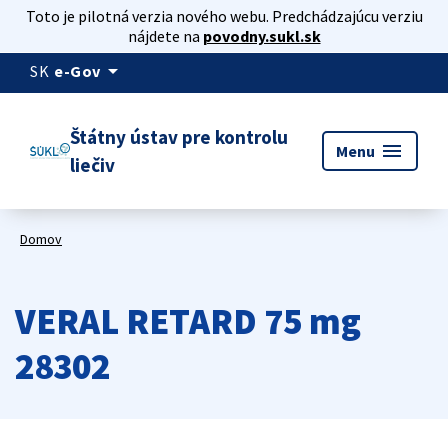
Toto je pilotná verzia nového webu. Predchádzajúcu verziu
nájdete na
povodny.sukl.sk
arrow_drop_down
SK
e-Gov
Štátny ústav pre kontrolu
menu
Menu
liečiv
Domov
VERAL RETARD 75 mg
28302