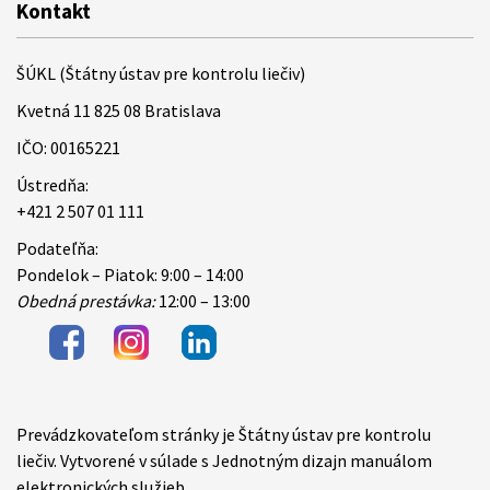
Kontakt
ŠÚKL (Štátny ústav pre kontrolu liečiv)
Kvetná 11 825 08 Bratislava
IČO: 00165221
Ústredňa:
+421 2 507 01 111
Podateľňa:
Pondelok – Piatok: 9:00 – 14:00
Obedná prestávka:
12:00 – 13:00
Prevádzkovateľom stránky je Štátny ústav pre kontrolu
Items
liečiv. Vytvorené v súlade s Jednotným dizajn manuálom
elektronických služieb.