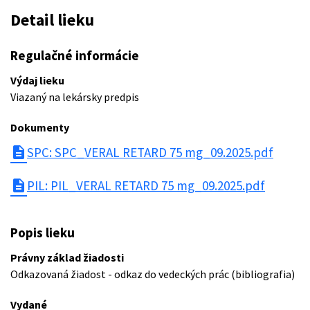
Detail lieku
Regulačné informácie
Výdaj lieku
Viazaný na lekársky predpis
Dokumenty
description
SPC: SPC_VERAL RETARD 75 mg_09.2025.pdf
description
PIL: PIL_VERAL RETARD 75 mg_09.2025.pdf
Popis lieku
Právny základ žiadosti
Odkazovaná žiadost - odkaz do vedeckých prác (bibliografia)
Vydané