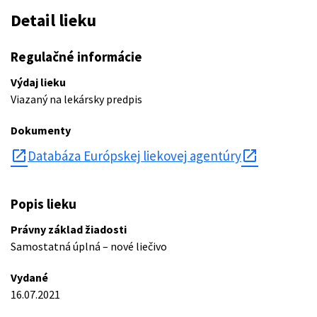
Detail lieku
Regulačné informácie
Výdaj lieku
Viazaný na lekársky predpis
Dokumenty
open_in_new
Databáza Európskej liekovej agentúry
Popis lieku
Právny základ žiadosti
Samostatná úplná – nové liečivo
Vydané
16.07.2021