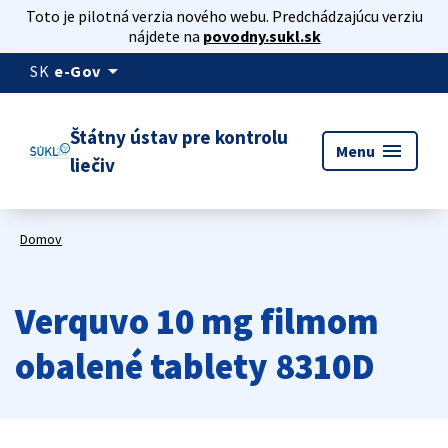
Toto je pilotná verzia nového webu. Predchádzajúcu verziu
nájdete na
povodny.sukl.sk
arrow_drop_down
SK
e-Gov
Štátny ústav pre kontrolu
menu
Menu
liečiv
Domov
Verquvo 10 mg filmom
obalené tablety 8310D