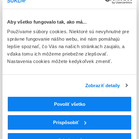
Typ registračnej procedúry
Európska
Aby všetko fungovalo tak, ako má...
Držiteľ, krajina
Používame súbory cookies. Niektoré sú nevyhnutné pre
Bayer AG, Nemecko
správne fungovanie nášho webu, iné nám pomáhajú
lepšie spoznať, čo Vás na našich stránkach zaujalo, a
Indikačná skupina
vďaka tomu ich môžeme priebežne zlepšovať.
83 - VASODILATANTIA
Nastavenia cookies môžete kedykoľvek zmeniť.
ATC
C
KARDIOVASKULÁRNY SYSTÉM
Zobraziť detaily
C01
KARDIAKÁ
VAZODILATANCIÁ PRI SRDCOVÝCH
C01D
CHOROBÁCH
Povoliť všetko
C01DX
Iné vazodilatanciá
C01DX22
Vericiguat
Prispôsobiť
Podrobnosti o lieku