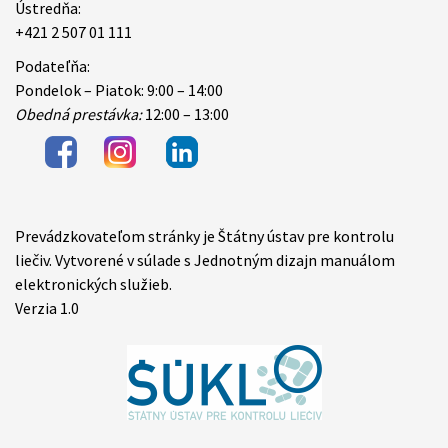
Ústredňa:
+421 2 507 01 111
Podateľňa:
Pondelok – Piatok: 9:00 – 14:00
Obedná prestávka:
12:00 – 13:00
Prevádzkovateľom stránky je Štátny ústav pre kontrolu
Items
liečiv. Vytvorené v súlade s Jednotným dizajn manuálom
elektronických služieb.
Verzia 1.0