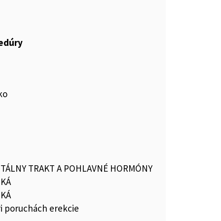
cedúry
ko
TÁLNY TRAKT A POHLAVNÉ HORMÓNY
IKÁ
IKÁ
ri poruchách erekcie