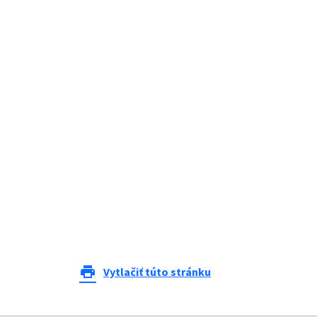
print
Vytlačiť túto stránku