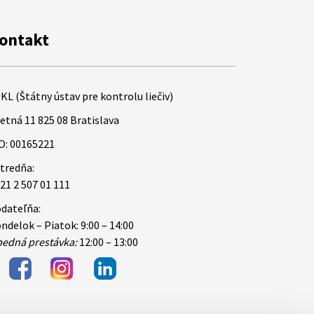
ontakt
KL (Štátny ústav pre kontrolu liečiv)
etná 11 825 08 Bratislava
O: 00165221
tredňa:
21 2 507 01 111
dateľňa:
ndelok – Piatok: 9:00 – 14:00
edná prestávka:
12:00 – 13:00