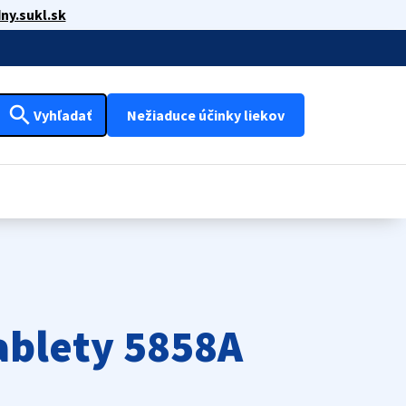
ny.sukl.sk
search
Vyhľadať
Nežiaduce účinky liekov
ablety 5858A