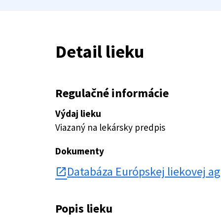
Detail lieku
Regulačné informácie
Výdaj lieku
Viazaný na lekársky predpis
Dokumenty
Databáza Európskej liekovej a
open_in_new
Popis lieku