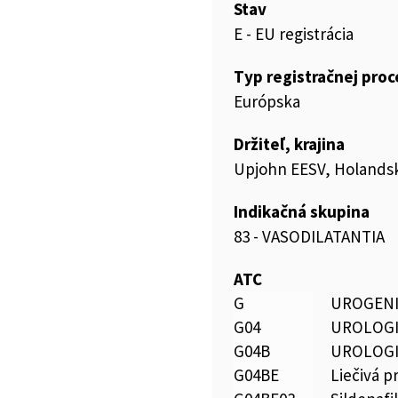
Stav
E - EU registrácia
Typ registračnej pro
Európska
Držiteľ, krajina
Upjohn EESV, Holands
Indikačná skupina
83 - VASODILATANTIA
ATC
G
UROGENI
G04
UROLOG
G04B
UROLOG
G04BE
Liečivá p