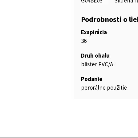
G04BE03
Sildenafil
Podrobnosti o li
Exspirácia
36
Druh obalu
blister PVC/Al
Podanie
perorálne použitie