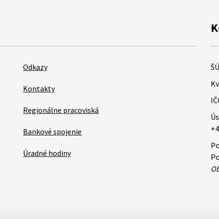
K
Odkazy
ŠÚ
Kv
Kontakty
IČ
Regionálne pracoviská
Ús
+4
Bankové spojenie
Po
Úradné hodiny
Po
Ob