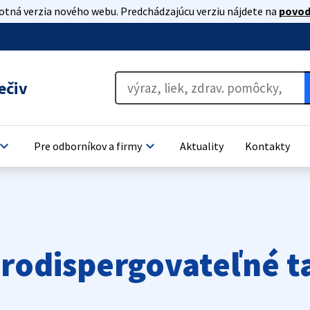
lotná verzia nového webu. Predchádzajúcu verziu nájdete na
povod
ečiv
oard_arrow_down
keyboard_arrow_down
Pre odborníkov a firmy
Aktuality
Kontakty
rodispergovateľné t