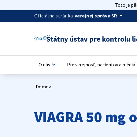
Toto je pi
arrow_drop_down
Oficiálna stránka
verejnej správy SR
Štátny ústav pre kontrolu li
keyboard_arrow_down
keyb
O nás
Pre verejnosť, pacientov a médiá
Domov
VIAGRA 50 mg o