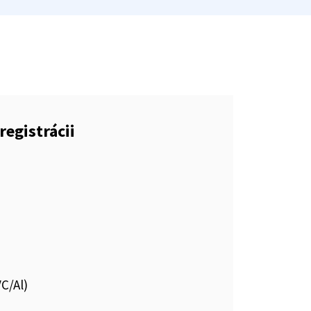
registrácii
VC/Al)