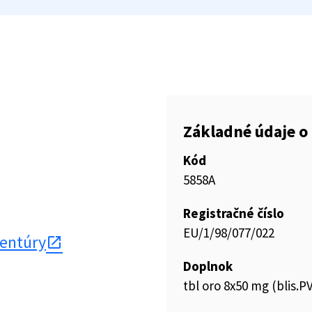
Základné údaje o 
Kód
5858A
Registračné číslo
EU/1/98/077/022
gentúry
Doplnok
tbl oro 8x50 mg (blis.P