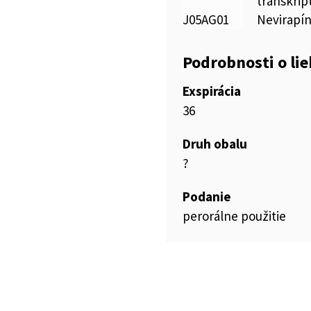
transkrip
J05AG01
Nevirapí
Podrobnosti o li
Exspirácia
36
Druh obalu
?
Podanie
perorálne použitie