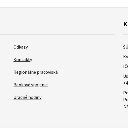
K
Odkazy
ŠÚ
Kv
Kontakty
IČ
Regionálne pracoviská
Ús
+4
Bankové spojenie
Po
Úradné hodiny
Po
Ob