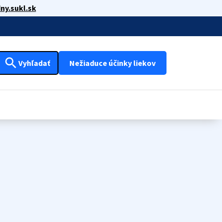
ny.sukl.sk
search
Vyhľadať
Nežiaduce účinky liekov