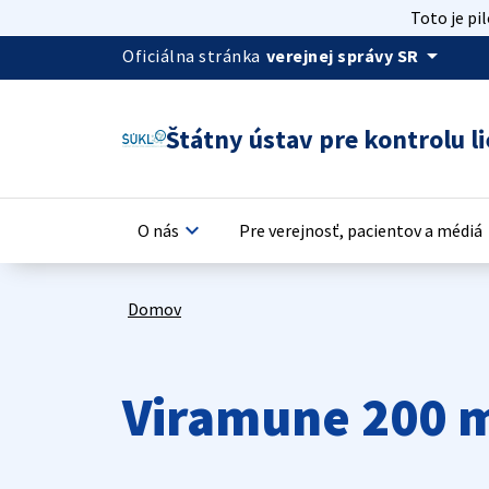
Toto je pi
arrow_drop_down
Oficiálna stránka
verejnej správy SR
Štátny ústav pre kontrolu li
keyboard_arrow_down
keyb
O nás
Pre verejnosť, pacientov a médiá
Domov
Viramune 200 m