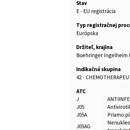
Stav
E - EU registrácia
Typ registračnej pro
Európska
Držiteľ, krajina
Boehringer Ingelheim
Indikačná skupina
42 - CHEMOTHERAPEU
ATC
J
ANTIINFE
J05
Antivirot
J05A
Priamo pô
Nenukleoz
J05AG