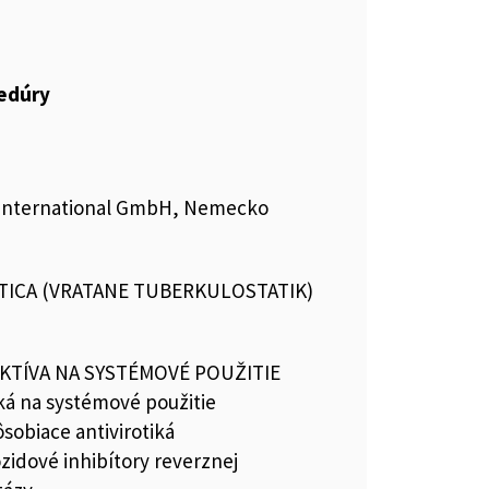
cedúry
 International GmbH, Nemecko
TICA (VRATANE TUBERKULOSTATIK)
KTÍVA NA SYSTÉMOVÉ POUŽITIE
iká na systémové použitie
sobiace antivirotiká
idové inhibítory reverznej