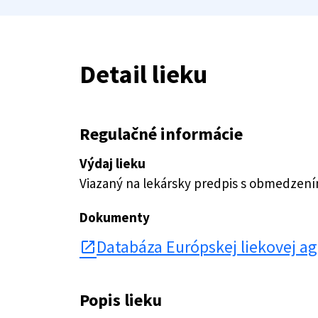
Detail lieku
Regulačné informácie
Výdaj lieku
Viazaný na lekársky predpis s obmedzen
Dokumenty
Databáza Európskej liekovej a
open_in_new
Popis lieku