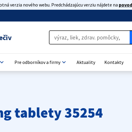
lotná verzia nového webu. Predchádzajúcu verziu nájdete na
povod
ečiv
oard_arrow_down
keyboard_arrow_down
Pre odborníkov a firmy
Aktuality
Kontakty
g tablety 35254