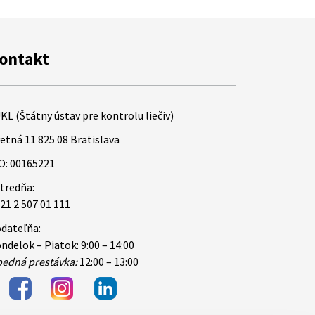
ontakt
KL (Štátny ústav pre kontrolu liečiv)
etná 11 825 08 Bratislava
O: 00165221
tredňa:
21 2 507 01 111
dateľňa:
ndelok – Piatok: 9:00 – 14:00
edná prestávka:
12:00 – 13:00