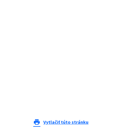
print
Vytlačiť túto stránku