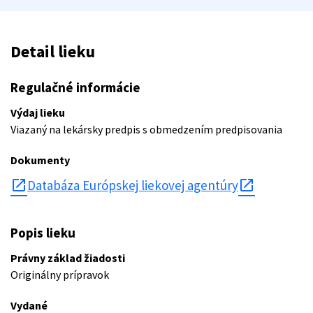
Detail lieku
Regulačné informácie
Výdaj lieku
Viazaný na lekársky predpis s obmedzením predpisovania
Dokumenty
open_in_new
Databáza Európskej liekovej agentúry
Popis lieku
Právny základ žiadosti
Originálny prípravok
Vydané