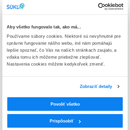
Stav
E - EU registrácia
Typ registračnej procedúry
Aby všetko fungovalo tak, ako má...
Európska
Používame súbory cookies. Niektoré sú nevyhnutné pre
Držiteľ, krajina
správne fungovanie nášho webu, iné nám pomáhajú
Boehringer Ingelheim International GmbH, Nemecko
lepšie spoznať, čo Vás na našich stránkach zaujalo, a
vďaka tomu ich môžeme priebežne zlepšovať.
Indikačná skupina
Nastavenia cookies môžete kedykoľvek zmeniť.
42 - CHEMOTHERAPEUTICA (VRATANE TUBERKULOSTATIK)
ATC
Zobraziť detaily
J
ANTIINFEKTÍVA NA SYSTÉMOVÉ POUŽITIE
J05
Antivirotiká na systémové použitie
J05A
Priamo pôsobiace antivirotiká
Povoliť všetko
Nenukleozidové inhibítory reverznej
J05AG
transkriptázy
Prispôsobiť
J05AG01
Nevirapín