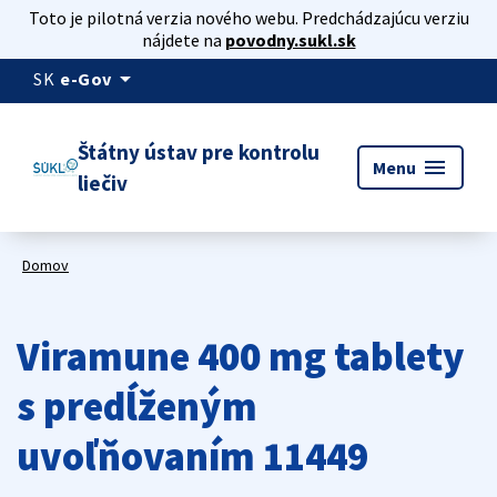
Toto je pilotná verzia nového webu. Predchádzajúcu verziu
nájdete na
povodny.sukl.sk
arrow_drop_down
SK
e-Gov
Štátny ústav pre kontrolu
menu
Menu
liečiv
Domov
Viramune 400 mg tablety
s predĺženým
uvoľňovaním 11449