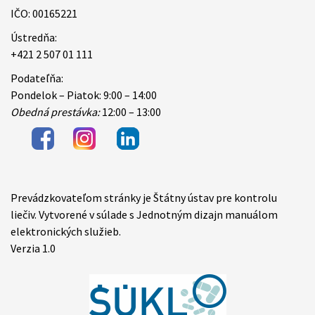
IČO: 00165221
Ústredňa:
+421 2 507 01 111
Podateľňa:
Pondelok – Piatok: 9:00 – 14:00
Obedná prestávka:
12:00 – 13:00
Prevádzkovateľom stránky je Štátny ústav pre kontrolu
Items
liečiv. Vytvorené v súlade s Jednotným dizajn manuálom
elektronických služieb.
Verzia 1.0