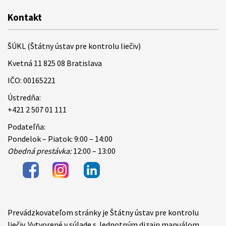
Kontakt
ŠÚKL (Štátny ústav pre kontrolu liečiv)
Kvetná 11 825 08 Bratislava
IČO: 00165221
Ústredňa:
+421 2 507 01 111
Podateľňa:
Pondelok – Piatok: 9:00 – 14:00
Obedná prestávka:
12:00 – 13:00
Prevádzkovateľom stránky je Štátny ústav pre kontrolu
Items
liečiv. Vytvorené v súlade s Jednotným dizajn manuálom