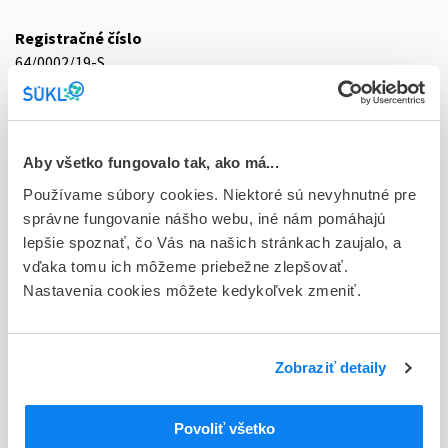
Registračné číslo
64/0002/19-S
Doplnok
int opo 4x2,5 ml (fľ.HDPE)
Aby všetko fungovalo tak, ako má...
Stav
Používame súbory cookies. Niektoré sú nevyhnutné pre
D - Registrácia bez obmedzenia platnosti
správne fungovanie nášho webu, iné nám pomáhajú
Typ registračnej procedúry
lepšie spoznať, čo Vás na našich stránkach zaujalo, a
Vzájomné uznávanie (mutual recognition proc.)
vďaka tomu ich môžeme priebežne zlepšovať.
Nastavenia cookies môžete kedykoľvek zmeniť.
Držiteľ, krajina
Bausch + Lomb Ireland Limited, Írsko
Zobraziť detaily
Indikačná skupina
64 - OPHTHALMOLOGICA
Povoliť všetko
ATC