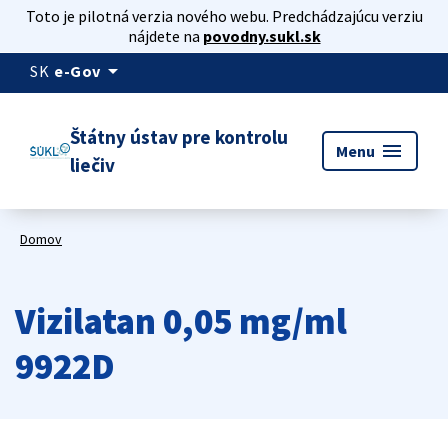
Toto je pilotná verzia nového webu. Predchádzajúcu verziu
nájdete na
povodny.sukl.sk
arrow_drop_down
SK
e-Gov
Štátny ústav pre kontrolu
menu
Menu
liečiv
Domov
Vizilatan 0,05 mg/ml
9922D