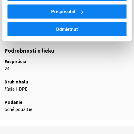
S
Zmyslové orgány
Prispôsobiť
S01
Oftalmologiká
S01E
Antiglaukomatiká a miotiká
S01EE
Odmietnuť
S01EE01
Latanoprost
Podrobnosti o lieku
Exspirácia
24
Druh obalu
fľaša HDPE
Podanie
očné použitie