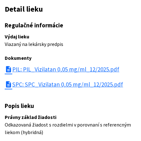
Detail lieku
Regulačné informácie
Výdaj lieku
Viazaný na lekársky predpis
Dokumenty
description
PIL: PIL_Vizilatan 0,05 mg/ml_12/2025.pdf
description
SPC: SPC_Vizilatan 0,05 mg/ml_12/2025.pdf
Popis lieku
Právny základ žiadosti
Odkazovaná žiadost s rozdielmi v porovnaní s referencným
liekom (hybridná)