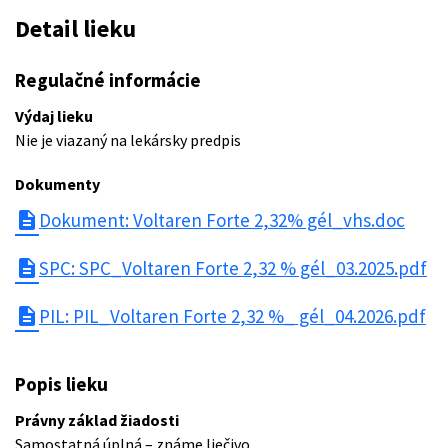
Detail lieku
Regulačné informácie
Výdaj lieku
Nie je viazaný na lekársky predpis
Dokumenty
description
Dokument: Voltaren Forte 2,32% gél_vhs.doc
description
SPC: SPC_Voltaren Forte 2,32 % gél_03.2025.pdf
description
PIL: PIL_Voltaren Forte 2,32 %_ gél_04.2026.pdf
Popis lieku
Právny základ žiadosti
Samostatná úplná – známe liečivo