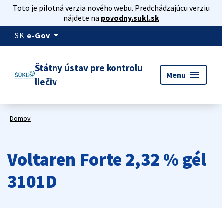
Toto je pilotná verzia nového webu. Predchádzajúcu verziu
nájdete na
povodny.sukl.sk
arrow_drop_down
SK
e-Gov
Štátny ústav pre kontrolu
menu
Menu
liečiv
Domov
Voltaren Forte 2,32 % gél
3101D