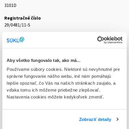
3101D
Registračné číslo
29/0481/11-S
Doplnok
gel 1x180 g (tuba LDPE/Al/HDPE s odkláp.uzáver.)
Stav
Aby všetko fungovalo tak, ako má...
D - Registrácia bez obmedzenia platnosti
Používame súbory cookies. Niektoré sú nevyhnutné pre
Typ registračnej procedúry
správne fungovanie nášho webu, iné nám pomáhajú
Národná
lepšie spoznať, čo Vás na našich stránkach zaujalo, a
vďaka tomu ich môžeme priebežne zlepšovať.
Držiteľ, krajina
Nastavenia cookies môžete kedykoľvek zmeniť.
Haleon Czech Republic s.r.o., Česká republika
Indikačná skupina
Zobraziť detaily
29 - ANTIRHEUMATICA, ANTIPHLOGISTICA, ANTIURATICA