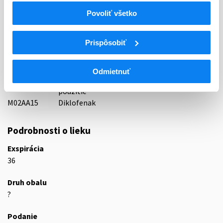
ATC
Povoliť všetko
M
Muskuloskeletálny systém
Liečivá proti bolesti kĺbov a svalov na lokálne
M02
Prispôsobiť
použitie
Liečivá proti bolesti kĺbov a svalov na lokálne
M02A
použitie
Odmietnuť
Nesteroidové antiflogistiká na lokálne
M02AA
použitie
M02AA15
Diklofenak
Podrobnosti o lieku
Exspirácia
36
Druh obalu
?
Podanie