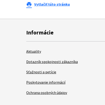
print
Vytlačiť túto stránku
Informácie
Aktuality
Dotazník spokojnosti zákazníka
Sťažnosti a petície
Poskytovanie informácií
Ochrana osobných údajov