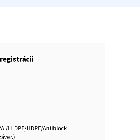
registrácii
E/Al/LLDPE/HDPE/Antiblock
áver.)