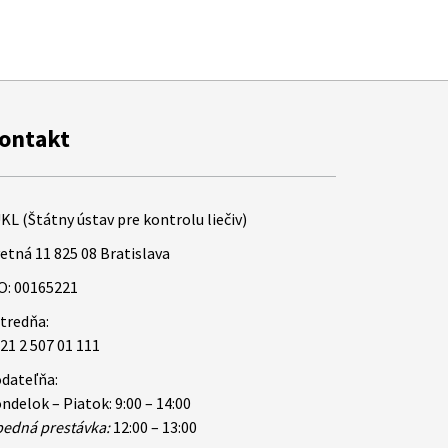
ontakt
KL (Štátny ústav pre kontrolu liečiv)
etná 11 825 08 Bratislava
O: 00165221
tredňa:
21 2 507 01 111
dateľňa:
ndelok – Piatok: 9:00 – 14:00
edná prestávka:
12:00 – 13:00