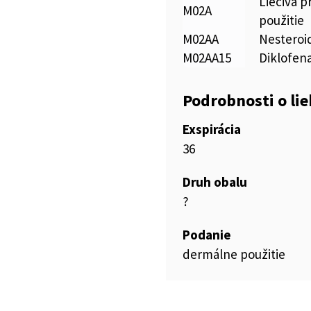
Liečivá p
M02A
použitie
M02AA
Nesteroid
M02AA15
Diklofen
Podrobnosti o li
Exspirácia
36
Druh obalu
?
Podanie
dermálne použitie