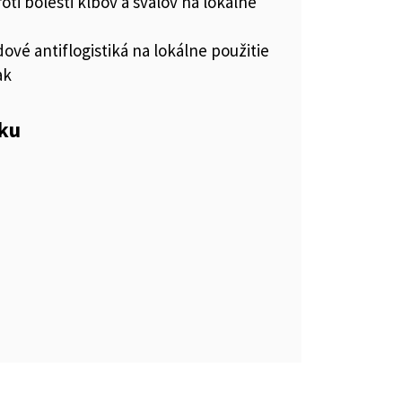
roti bolesti kĺbov a svalov na lokálne
ové antiflogistiká na lokálne použitie
ak
eku