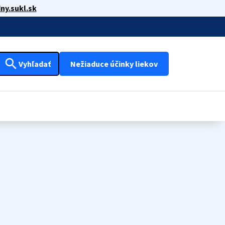
ny.sukl.sk
search
Vyhľadať
Nežiaduce účinky liekov