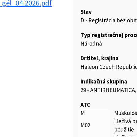
_ gél_04.2026.pdf
Stav
D - Registrácia bez ob
Typ registračnej pro
Národná
Držiteľ, krajina
Haleon Czech Republic 
Indikačná skupina
29 - ANTIRHEUMATICA
ATC
M
Muskulos
Liečivá p
M02
použitie