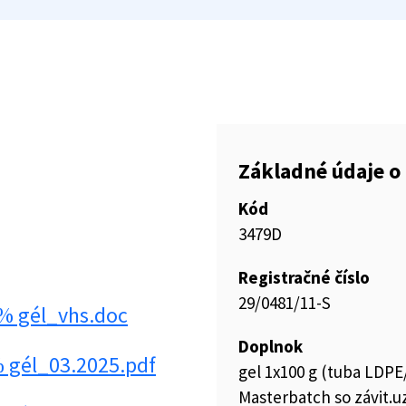
Základné údaje o 
Kód
3479D
Registračné číslo
29/0481/11-S
2% gél_vhs.doc
Doplnok
% gél_03.2025.pdf
gel 1x100 g (tuba LDP
Masterbatch so závit.uz