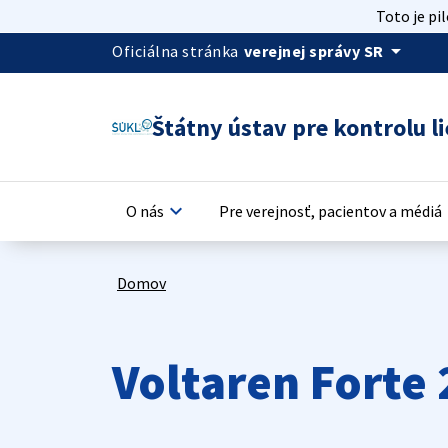
Toto je pi
arrow_drop_down
Oficiálna stránka
verejnej správy SR
Štátny ústav pre kontrolu li
keyboard_arrow_down
keyb
O nás
Pre verejnosť, pacientov a médiá
Domov
Voltaren Forte 