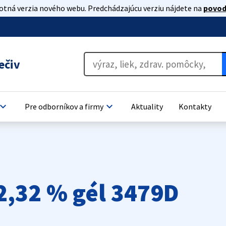
lotná verzia nového webu. Predchádzajúcu verziu nájdete na
povod
ečiv
oard_arrow_down
keyboard_arrow_down
Pre odborníkov a firmy
Aktuality
Kontakty
2,32 % gél 3479D