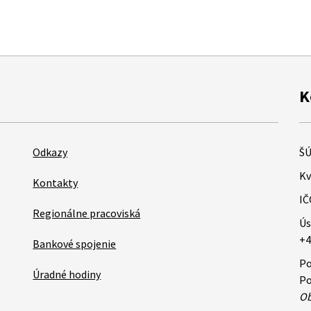
K
Odkazy
ŠÚ
Kv
Kontakty
IČ
Regionálne pracoviská
Ús
+4
Bankové spojenie
Po
Úradné hodiny
Po
Ob