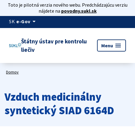
Toto je pilotná verzia nového webu. Predchádzajúcu verziu
nájdete na
povodny.sukl.sk
arrow_drop_down
SK
e-Gov
Štátny ústav pre kontrolu
menu
Menu
liečiv
Domov
Vzduch medicinálny
syntetický SIAD 6164D