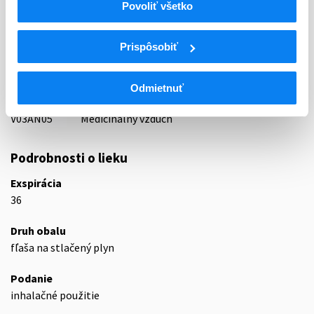
Povoliť všetko
87 - VARIA I
ATC
Prispôsobiť
V
Rôzne (vária)
V03
Všetky ostatné liečivá
V03A
Všetky ostatné liečivá
Odmietnuť
V03AN
Medicinálne plyny
V03AN05
Medicinálny vzduch
Podrobnosti o lieku
Exspirácia
36
Druh obalu
fľaša na stlačený plyn
Podanie
inhalačné použitie