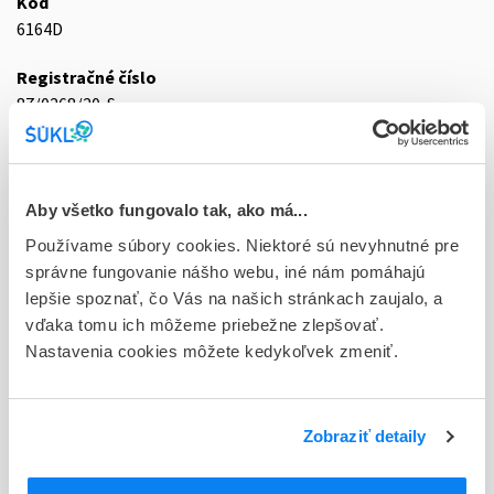
Kód
6164D
Registračné číslo
87/0268/20-S
Doplnok
gas mcp 1x3 l (200 bar/600 l) (fľ.oceľová-RPV ventil+G5/8
príp.)
Aby všetko fungovalo tak, ako má...
Používame súbory cookies. Niektoré sú nevyhnutné pre
Stav
správne fungovanie nášho webu, iné nám pomáhajú
D - Registrácia bez obmedzenia platnosti
lepšie spoznať, čo Vás na našich stránkach zaujalo, a
vďaka tomu ich môžeme priebežne zlepšovať.
Typ registračnej procedúry
Nastavenia cookies môžete kedykoľvek zmeniť.
Vzájomné uznávanie (mutual recognition proc.)
Držiteľ, krajina
SIAD Slovakia spol. s r.o., Slovensko
Zobraziť detaily
Indikačná skupina