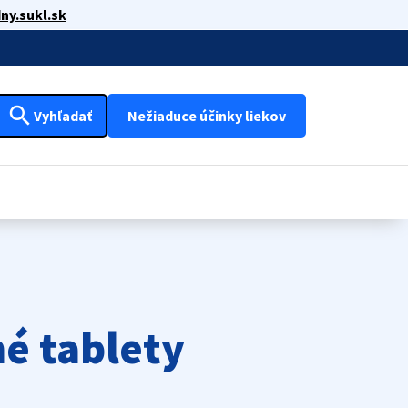
ny.sukl.sk
search
Vyhľadať
Nežiaduce účinky liekov
é tablety