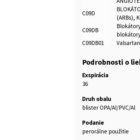
ANGIOTE
BLOKÁTO
C09D
(ARBs), 
Blokátory
C09DB
blokátor
C09DB01
Valsartan
Podrobnosti o li
Exspirácia
36
Druh obalu
blister OPA/Al/PVC/Al
Podanie
perorálne použitie