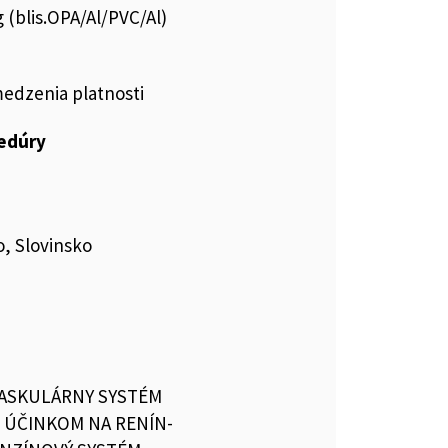
 (blis.OPA/Al/PVC/Al)
medzenia platnosti
cedúry
, Slovinsko
ASKULÁRNY SYSTÉM
S ÚČINKOM NA RENÍN-