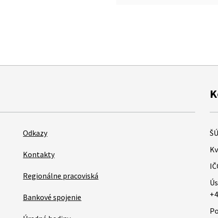
K
Odkazy
ŠÚ
Kv
Kontakty
IČ
Regionálne pracoviská
Ús
+4
Bankové spojenie
Po