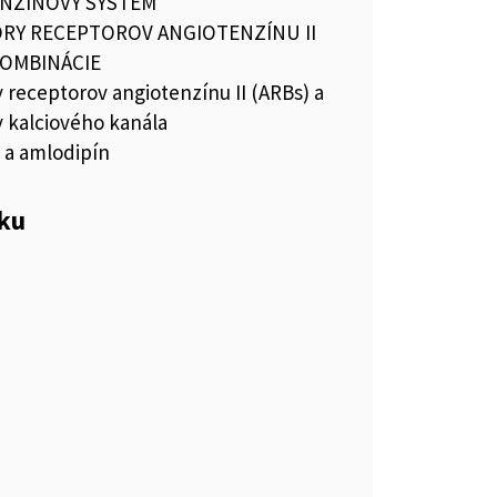
NZÍNOVÝ SYSTÉM
RY RECEPTOROV ANGIOTENZÍNU II
KOMBINÁCIE
 receptorov angiotenzínu II (ARBs) a
y kalciového kanála
 a amlodipín
eku