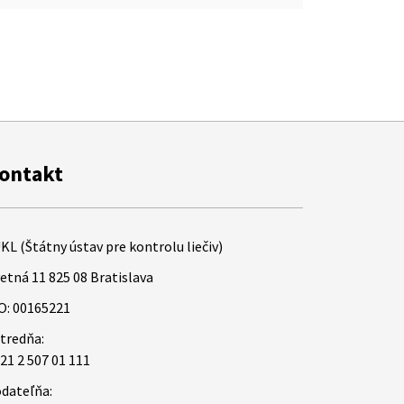
ontakt
KL (Štátny ústav pre kontrolu liečiv)
etná 11 825 08 Bratislava
O: 00165221
tredňa:
21 2 507 01 111
dateľňa: