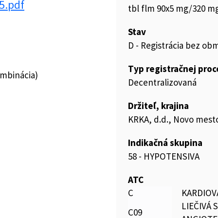
5.pdf
tbl flm 90x5 mg/320 mg
Stav
D - Registrácia bez ob
Typ registračnej pro
ombinácia)
Decentralizovaná
Držiteľ, krajina
KRKA, d.d., Novo mesto
Indikačná skupina
58 - HYPOTENSIVA
ATC
C
KARDIOV
LIEČIVÁ 
C09