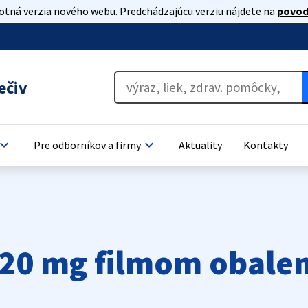
lotná verzia nového webu. Predchádzajúcu verziu nájdete na
povod
ečiv
oard_arrow_down
keyboard_arrow_down
Pre odborníkov a firmy
Aktuality
Kontakty
20 mg filmom obalen