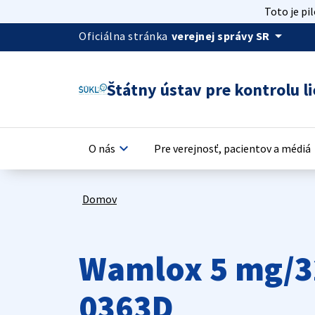
Toto je pi
arrow_drop_down
Oficiálna stránka
verejnej správy SR
Štátny ústav pre kontrolu li
keyboard_arrow_down
keyb
O nás
Pre verejnosť, pacientov a médiá
Domov
Wamlox 5 mg/3
0363D