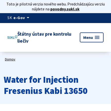
Toto je pilotná verzia nového webu. Predchádzajúcu verziu
nájdete na
povodny.sukl.sk
arrow_drop_down
SK
e-Gov
Štátny ústav pre kontrolu
menu
Menu
liečiv
Domov
Water for Injection
Fresenius Kabi 13650