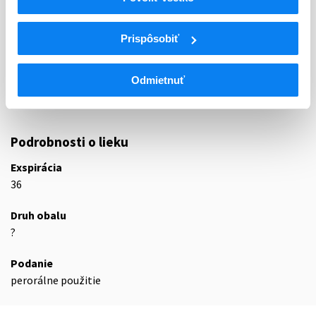
ATC
V
Rôzne (vária)
Prispôsobiť
V07
Všetky ostatné neterapeutické prípravky
V07A
Všetky ostatné neterapeutické prípravky
Odmietnuť
Rozpúšťadlá a riedidlá, vrátane irigačných
V07AB
roztokov
Podrobnosti o lieku
Exspirácia
36
Druh obalu
?
Podanie
perorálne použitie