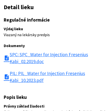
Detail lieku
Regulačné informácie
Výdaj lieku
Viazaný na lekársky predpis
Dokumenty
SPC: SPC_Water for Injection Fresenius
description
Kabi_02.2019.doc
PIL: PIL_Water for Injection Fresenius
description
Kabi_10.2023.pdf
Popis lieku
Právny základ žiadosti