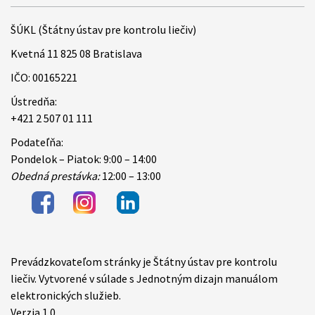
ŠÚKL (Štátny ústav pre kontrolu liečiv)
Kvetná 11 825 08 Bratislava
IČO: 00165221
Ústredňa:
+421 2 507 01 111
Podateľňa:
Pondelok – Piatok: 9:00 – 14:00
Obedná prestávka:
12:00 – 13:00
Prevádzkovateľom stránky je Štátny ústav pre kontrolu
Items
liečiv. Vytvorené v súlade s Jednotným dizajn manuálom
elektronických služieb.
Verzia 1.0