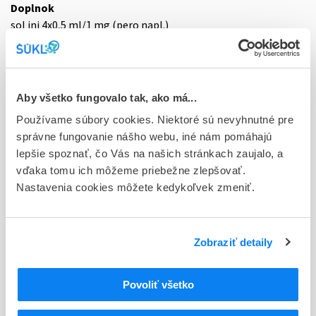
Doplnok
sol inj 4x0,5 ml/1 mg (pero napl.)
Stav
E - EU registrácia
Aby všetko fungovalo tak, ako má...
Typ registračnej procedúry
Európska
Používame súbory cookies. Niektoré sú nevyhnutné pre
správne fungovanie nášho webu, iné nám pomáhajú
Držiteľ, krajina
lepšie spoznať, čo Vás na našich stránkach zaujalo, a
Novo Nordisk A/S, Dánsko
vďaka tomu ich môžeme priebežne zlepšovať.
Nastavenia cookies môžete kedykoľvek zmeniť.
Indikačná skupina
18 - ANTIDIABETICA (VRÁTANE INZULÍNU)
Zobraziť detaily
ATC
A
TRÁVIACI TRAKT A METABOLIZMUS
A10
ANTIDIABETIKÁ
Povoliť všetko
Liečivá znižujúce hladinu glukózy v krvi s
A10B
výnimkou inzulínov