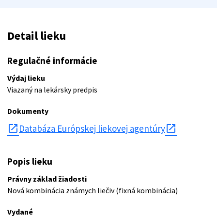
Detail lieku
Regulačné informácie
Výdaj lieku
Viazaný na lekársky predpis
Dokumenty
open_in_new
Databáza Európskej liekovej agentúry
Popis lieku
Právny základ žiadosti
Nová kombinácia známych liečiv (fixná kombinácia)
Vydané