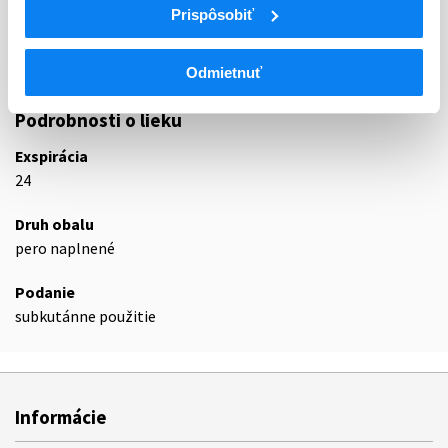
Prispôsobiť
Analógy glukagónu podobného peptidu-1
A10BJ
(GLP-1)
A10BJ06
Semaglutid
Odmietnuť
Podrobnosti o lieku
Exspirácia
24
Druh obalu
pero naplnené
Podanie
subkutánne použitie
Informácie