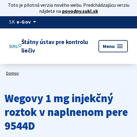
Toto je pilotná verzia nového webu. Predchádzajúcu verziu
nájdete na
povodny.sukl.sk
arrow_drop_down
SK
e-Gov
Štátny ústav pre kontrolu
menu
Menu
liečiv
Domov
Wegovy 1 mg injekčný
roztok v naplnenom pere
9544D