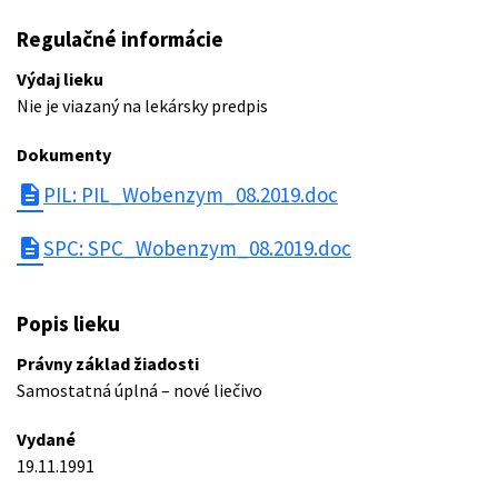
Regulačné informácie
Výdaj lieku
Nie je viazaný na lekársky predpis
Dokumenty
description
PIL: PIL_Wobenzym_08.2019.doc
description
SPC: SPC_Wobenzym_08.2019.doc
Popis lieku
Právny základ žiadosti
Samostatná úplná – nové liečivo
Vydané
19.11.1991