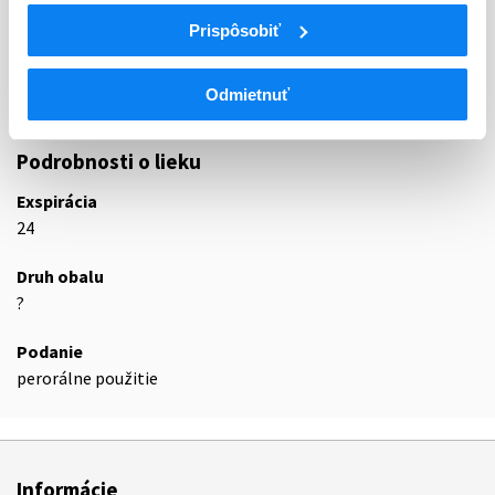
Iné liečivá na poruchy muskuloskeletálnej
Prispôsobiť
M09A
sústavy
M09AB
Enzýmy
Odmietnuť
M09AB52
Trypsín, kombinácie
Podrobnosti o lieku
Exspirácia
24
Druh obalu
?
Podanie
perorálne použitie
Informácie