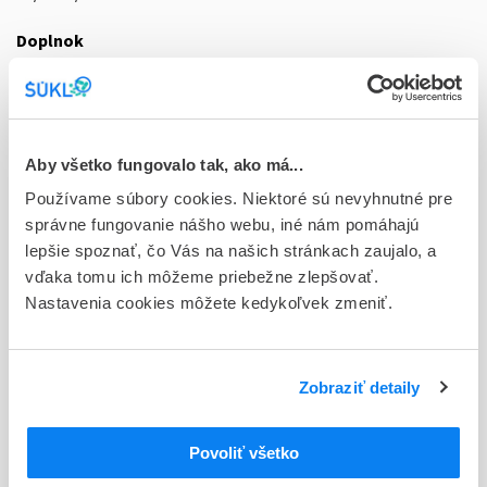
Doplnok
tbl ent 300 (liek.plast.-klin.bal.)
Stav
D - Registrácia bez obmedzenia platnosti
Aby všetko fungovalo tak, ako má...
Typ registračnej procedúry
Používame súbory cookies. Niektoré sú nevyhnutné pre
Národná
správne fungovanie nášho webu, iné nám pomáhajú
lepšie spoznať, čo Vás na našich stránkach zaujalo, a
Držiteľ, krajina
vďaka tomu ich môžeme priebežne zlepšovať.
MUCOS Pharma GmbH & Co. KG, Nemecko
Nastavenia cookies môžete kedykoľvek zmeniť.
Indikačná skupina
87 - VARIA I
Zobraziť detaily
ATC
M
Muskuloskeletálny systém
Povoliť všetko
Iné liečivá na poruchy muskuloskeletálnej
M09
sústavy