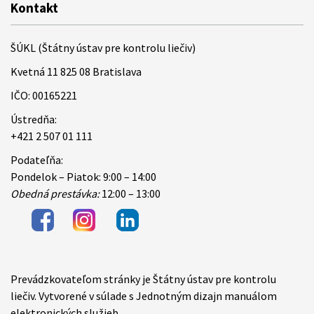
Kontakt
ŠÚKL (Štátny ústav pre kontrolu liečiv)
Kvetná 11 825 08 Bratislava
IČO: 00165221
Ústredňa:
+421 2 507 01 111
Podateľňa:
Pondelok – Piatok: 9:00 – 14:00
Obedná prestávka:
12:00 – 13:00
Prevádzkovateľom stránky je Štátny ústav pre kontrolu
Items
liečiv. Vytvorené v súlade s Jednotným dizajn manuálom
elektronických služieb.