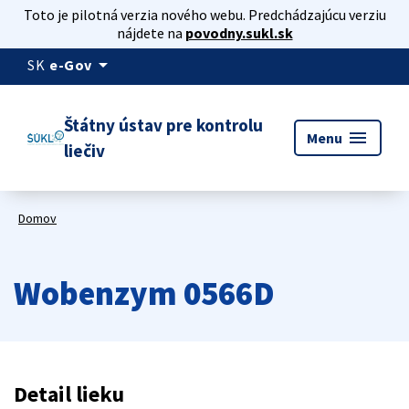
Toto je pilotná verzia nového webu. Predchádzajúcu verziu
nájdete na
povodny.sukl.sk
arrow_drop_down
SK
e-Gov
Štátny ústav pre kontrolu
menu
Menu
liečiv
Domov
Wobenzym 0566D
Detail lieku