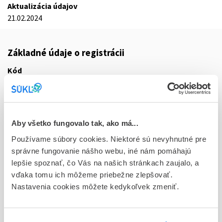
Aktualizácia údajov
21.02.2024
Základné údaje o registrácii
Kód
5379E
Registračné číslo
16/0018/24-S
Aby všetko fungovalo tak, ako má...
Doplnok
Používame súbory cookies. Niektoré sú nevyhnutné pre
tbl flm 28x10 mg (blis.PVC/PE/PVdC/Al)
správne fungovanie nášho webu, iné nám pomáhajú
lepšie spoznať, čo Vás na našich stránkach zaujalo, a
Stav
vďaka tomu ich môžeme priebežne zlepšovať.
R - Aktuálna registrácia
Nastavenia cookies môžete kedykoľvek zmeniť.
Typ registračnej procedúry
Vzájomné uznávanie (mutual recognition proc.)