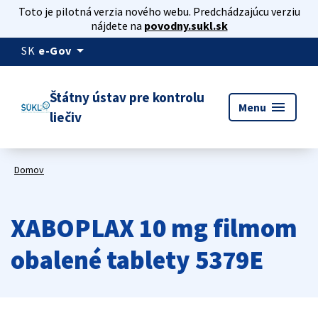
Toto je pilotná verzia nového webu. Predchádzajúcu verziu
nájdete na
povodny.sukl.sk
arrow_drop_down
SK
e-Gov
Štátny ústav pre kontrolu
menu
Menu
liečiv
Domov
XABOPLAX 10 mg filmom
obalené tablety 5379E