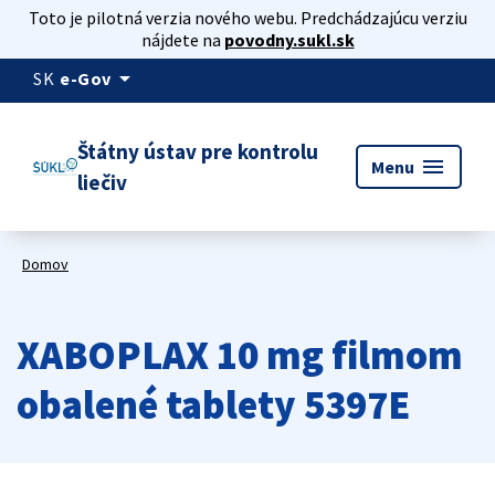
Toto je pilotná verzia nového webu. Predchádzajúcu verziu
nájdete na
povodny.sukl.sk
arrow_drop_down
SK
e-Gov
Štátny ústav pre kontrolu
menu
Menu
liečiv
Domov
XABOPLAX 10 mg filmom
obalené tablety 5397E