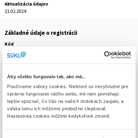
Aktualizácia údajov
21.02.2024
Základné údaje o registrácii
Kód
5397E
Registračné číslo
16/0018/24-S
Aby všetko fungovalo tak, ako má...
Doplnok
Používame súbory cookies. Niektoré sú nevyhnutné pre
tbl flm 112x10 mg (fľ.HDPE)
správne fungovanie nášho webu, iné nám pomáhajú
lepšie spoznať, čo Vás na našich stránkach zaujalo, a
Stav
vďaka tomu ich môžeme priebežne zlepšovať.
R - Aktuálna registrácia
Nastavenia cookies môžete kedykoľvek zmeniť.
Typ registračnej procedúry
Vzájomné uznávanie (mutual recognition proc.)